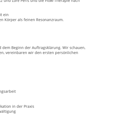
itz und Lore Perls und die Flow-Therapie nach
t ein
en Körper als feinen Resonanzraum.
d dem Beginn der Auftragsklärung. Wir schauen,
en, vereinbaren wir den ersten persönlichen
ngsarbeit
ation in der Praxis
wältigung