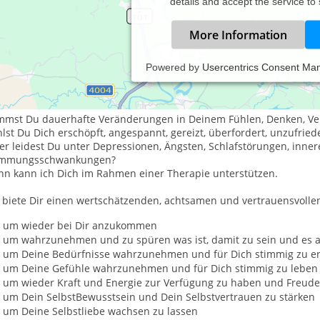
details and accept the service to
More Information
Powered by
Usercentrics Consent Ma
rzlich Willkommen
 biete
Therapie
und
Coaching
in
Göttingen
und
Neu-Eichenberg
a
mmst Du dauerhafte Veränderungen in Deinem Fühlen, Denken, Ve
lst Du Dich erschöpft, angespannt, gereizt, überfordert, unzufrie
er leidest Du unter Depressionen, Ängsten, Schlafstörungen, inne
immungsschwankungen?
nn kann ich Dich im Rahmen einer Therapie unterstützen.
h biete Dir einen wertschätzenden, achtsamen und vertrauensvolle
um wieder bei Dir anzukommen
um wahrzunehmen und zu spüren was ist, damit zu sein und es 
um Deine Bedürfnisse wahrzunehmen und für Dich stimmig zu er
um Deine Gefühle wahrzunehmen und für Dich stimmig zu leben
um wieder Kraft und Energie zur Verfügung zu haben und Freude
um Dein SelbstBewusstsein und Dein Selbstvertrauen zu stärken
um Deine Selbstliebe wachsen zu lassen