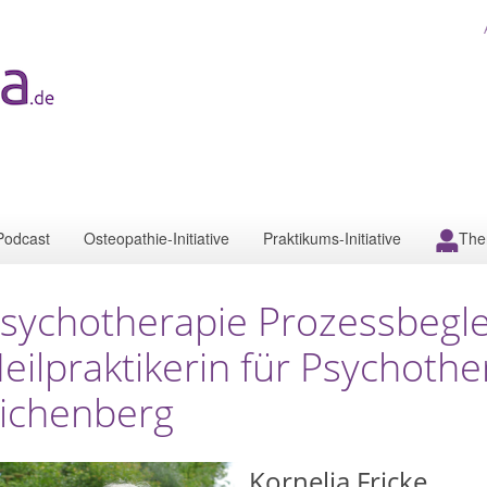
Podcast
Osteopathie-Initiative
Praktikums-Initiative
The
sychotherapie Prozessbegle
eilpraktikerin für Psychoth
ichenberg
Kornelia Fricke