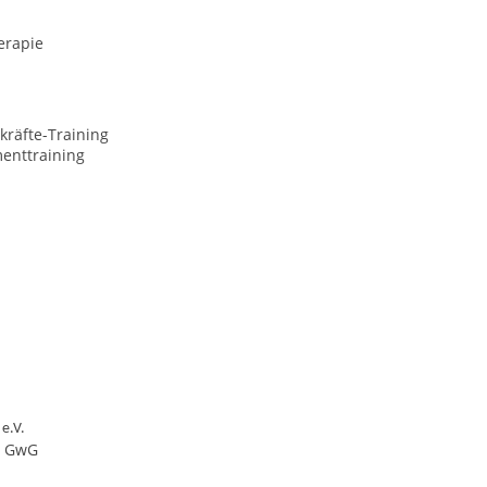
erapie
kräfte-Training
nttraining
 e.V.
/ GwG