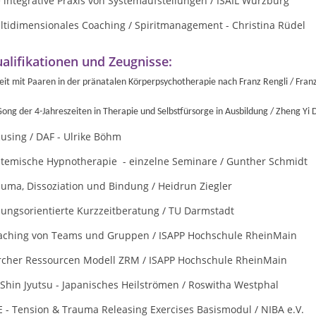
 integrative Praxis von Systemaufstellungen / ISAIL Würzburg
ltidimensionales Coaching / Spiritmanagement - Christina Rüdel
alifikationen und Zeugnisse:
eit mit Paaren in der pränatalen Körperpsychotherapie nach Franz Rengli / Fr
Gong der 4-Jahreszeiten in Therapie und Selbstfürsorge in Ausbildung / Zheng Y
using / DAF - Ulrike Böhm
stemische Hypnotherapie - einzelne Seminare / Gunther Schmidt
uma, Dissoziation und Bindung / Heidrun Ziegler
sungsorientierte Kurzzeitberatung / TU Darmstadt
aching von Teams und Gruppen / ISAPP Hochschule RheinMain
rcher Ressourcen Modell ZRM / ISAPP Hochschule RheinMain
 Shin Jyutsu - Japanisches Heilströmen / Roswitha Westphal
 - Tension & Trauma Releasing Exercises Basismodul / NIBA e.V.