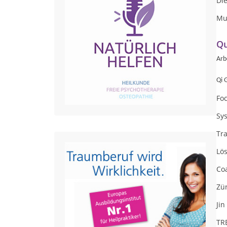
Die
Mu
Qu
Arb
Qi 
Foc
Sy
Tra
Lö
Co
Zü
Jin
TRE