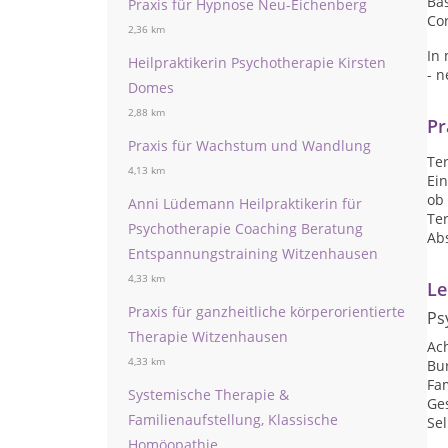
Bas
Praxis für Hypnose Neu-Eichenberg
Co
2,36 km
In 
Heilpraktikerin Psychotherapie Kirsten
- 
Domes
2,88 km
Pr
Praxis für Wachstum und Wandlung
Ter
4,13 km
Ei
ob
Anni Lüdemann Heilpraktikerin für
Te
Psychotherapie Coaching Beratung
Ab
Entspannungstraining Witzenhausen
4,33 km
Le
Praxis für ganzheitliche körperorientierte
Ps
Therapie Witzenhausen
Ac
4,33 km
Bu
Fam
Systemische Therapie &
Ge
Familienaufstellung, Klassische
Sel
Homöopathie