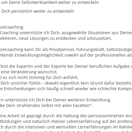
um Deine Selbstwirksamkeit weiter zu entwickeln
Dich persönlich weiter zu entwickeln
nzelcoaching
 Coaching unterstütze ich Dich, ausgewählte Situationen aus Dein
flektieren, neue Lösungen zu entdecken und umzusetzen.
zelcoaching kann Dir als Privatperson, Führungskraft, Selbständi
rkende Entwicklungsmöglichkeit sowohl auf der professionellen al
bist die Expertin und der Experte bei Deiner beruflichen Aufgabe 
r eine Veränderung wünschst,
l es sich nicht stimmig für Dich anfühlt,
Dich unsicher fühlst - obwohl eigentlich kein Grund dafür besteht,
te Entscheidungen sich häufig schnell wieder wie schlechte Kompr
n unterstütze ich Dich bei Deiner weiteren Entwicklung.
be Dein strahlendes Selbst mit allen Facetten".
ne Arbeit ist geprägt durch die Haltung des personzentrierten An
rtbildungen und natürlich meiner Lebenserfahrung auf der profes
ch durch die intensiven und wertvollen Lernerfahrungen im Rahm