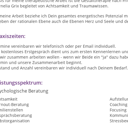
is für meine therapeutische Arbeit ist die Gestalttherapie nach Fr
rnelia Grix begleitet von Achtsamkeit und Traumawissen.
meine Arbeit beziehe ich Dein gesamtes energetisches Potenzial mi
neben der rationalen Ebene auch die Ebenen Herz und Seele und d
axiszeiten:
mine vereinbaren wir telefonisch oder per Email individuell.
n kostenloses Erstgespräch dient uns zum ersten Kennenlernen un
 wir zusammen arbeiten wollen - wenn wir Beide ein "ja" dazu hab
rmin und unsere Zusammenarbeit beginnt.
stand und Anzahl vereinbaren wir individuell nach Deinem Bedarf.
istungsspektrum:
ychologische Beratung
htsamkeit
Aufstellu
rnout-Beratung
Coaching
ilienstellen
Focusing
sprächsberatung
Kommunik
bstorganisation
Stressbe