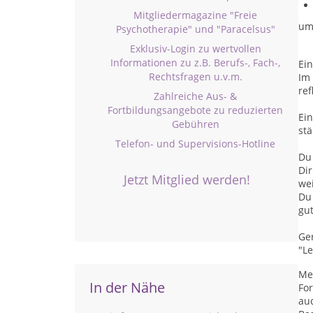
Mitgliedermagazine "Freie
um 
Psychotherapie" und "Paracelsus"
Exklusiv-Login zu wertvollen
Informationen zu z.B. Berufs-, Fach-,
Ei
Rechtsfragen u.v.m.
Im
re
Zahlreiche Aus- &
Fortbildungsangebote zu reduzierten
Ein
Gebühren
stä
Telefon- und Supervisions-Hotline
Du 
Di
Jetzt Mitglied werden!
wei
Du 
gu
Ger
"Le
Mei
In der Nähe
Fo
au