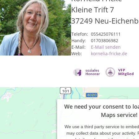
Kleine Trift 7
37249
Neu-Eichenb
Telefon:
055425076111
Handy:
01703806982
E-Mail:
E-Mail senden
Web:
kornelia-fricke.de
We need your consent to lo
Maps service!
We use a third party service to embe
may collect data about your activity.