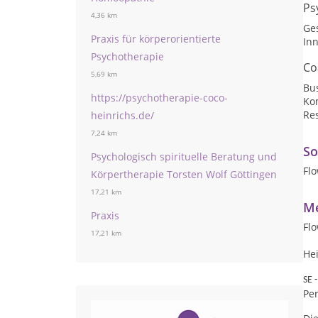
Ps
4,36 km
Ge
Praxis für körperorientierte
Inn
Psychotherapie
Co
5,69 km
Bu
https://psychotherapie-coco-
Ko
Res
heinrichs.de/
7,24 km
So
Psychologisch spirituelle Beratung und
Fl
Körpertherapie Torsten Wolf Göttingen
17,21 km
Me
Praxis
Flo
17,21 km
Hei
SE 
Per