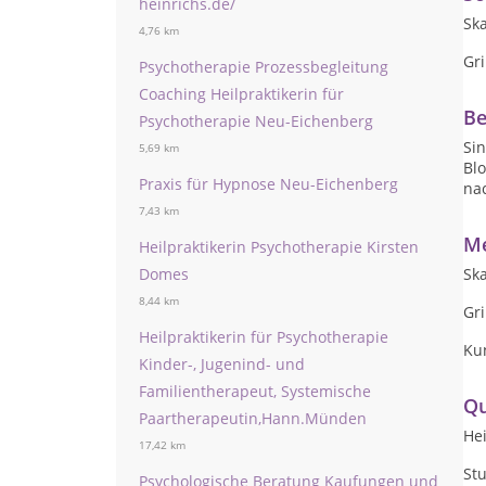
heinrichs.de/
Ska
4,76 km
Gr
Psychotherapie Prozessbegleitung
Coaching Heilpraktikerin für
Be
Psychotherapie Neu-Eichenberg
Si
5,69 km
Bl
Praxis für Hypnose Neu-Eichenberg
na
7,43 km
Me
Heilpraktikerin Psychotherapie Kirsten
Domes
Sk
8,44 km
Gr
Heilpraktikerin für Psychotherapie
Ku
Kinder-, Jugenind- und
Familientherapeut, Systemische
Qu
Paartherapeutin,Hann.Münden
Hei
17,42 km
Stu
Psychologische Beratung Kaufungen und