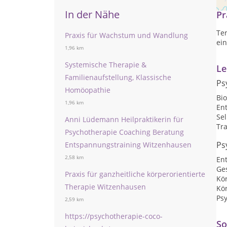
In der Nähe
Pr
Te
Praxis für Wachstum und Wandlung
ein
1,96 km
Systemische Therapie &
Le
Familienaufstellung, Klassische
Ps
Homöopathie
Bi
1,96 km
En
Se
Anni Lüdemann Heilpraktikerin für
Tr
Psychotherapie Coaching Beratung
Ps
Entspannungstraining Witzenhausen
2,58 km
En
Ges
Praxis für ganzheitliche körperorientierte
Kör
Therapie Witzenhausen
Kö
Ps
2,59 km
https://psychotherapie-coco-
So