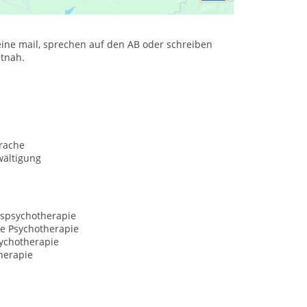
eine mail, sprechen auf den AB oder schreiben
itnah.
rache
wältigung
spsychotherapie
ve Psychotherapie
ychotherapie
herapie