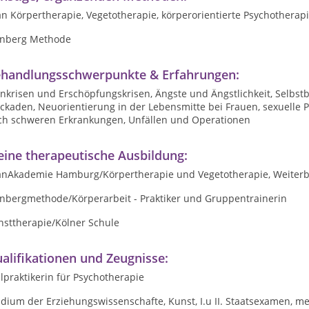
n Körpertherapie, Vegetotherapie, körperorientierte Psychotherap
inberg Methode
handlungsschwerpunkte & Erfahrungen:
nnkrisen und Erschöpfungskrisen, Ängste und Ängstlichkeit, Selbs
ockaden, Neuorientierung in der Lebensmitte bei Frauen, sexuelle
ch schweren Erkrankungen, Unfällen und Operationen
ine therapeutische Ausbildung:
anAkademie Hamburg/Körpertherapie und Vegetotherapie, Weiterb
inbergmethode/Körperarbeit - Praktiker und Gruppentrainerin
nsttherapie/Kölner Schule
alifikationen und Zeugnisse:
lpraktikerin für Psychotherapie
dium der Erziehungswissenschafte, Kunst, I.u II. Staatsexamen, m