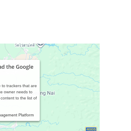
ad the Google
 to trackers that are
ite owner needs to
content to the list of
nagement Platform
nd Hintergründe auf meiner Website informieren