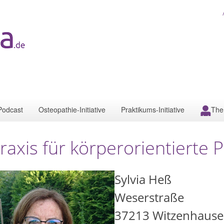
Podcast
Osteopathie-Initiative
Praktikums-Initiative
The
raxis für körperorientierte
Sylvia Heß
Weserstraße
37213
Witzenhaus