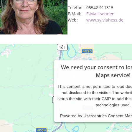
Telefon:
05542 911315
E-Mail:
E-Mail senden
Web:
www.sylviahess.de
We need your consent to lo
Maps service!
This content is not permitted to load due
not disclosed to the visitor. The webs
setup the site with their CMP to add this 
technologies used.
Powered by
Usercentrics Consent Ma
rne können Sie sich ausführlich über Schwerpunkte, Arbeitsfeld u