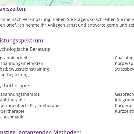
axiszeiten:
rmine nach Vereinbarung. Haben Sie Fragen, so schreiben Sie mir 
en Brief. Ich nehme Ihr Anliegen ernst und antworte gerne und ze
istungsspektrum:
ychologische Beratung
ographiearbeit
Coaching
tspannungsmethoden
Körpersp
lbstbewusstseinstraining
Stressbe
auerbegleitung
ychotherapie
tspannungstherapie
Gespräch
talttherapie
Integrati
perorientierte Psychotherapie
Körperps
rpertherapie
Kurzzeitt
ychosomatik
nstige, ergänzenden Methoden: