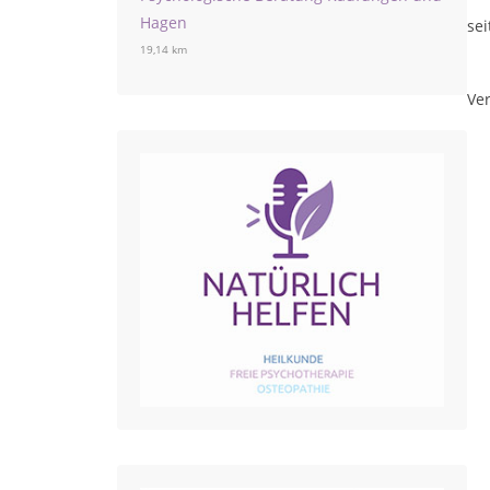
Hagen
sei
19,14 km
Ver