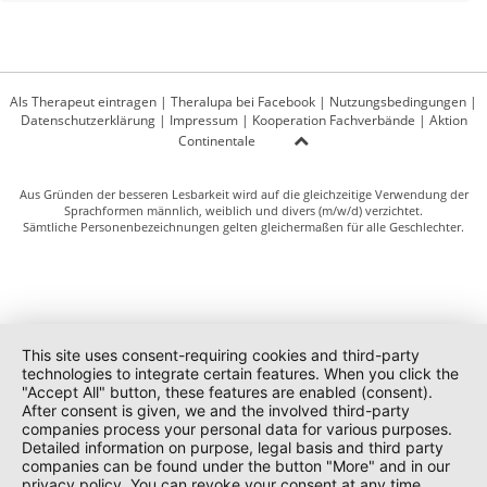
Als Therapeut eintragen
|
Theralupa bei Facebook
|
Nutzungsbedingungen
|
Datenschutzerklärung
|
Impressum
|
Kooperation Fachverbände
|
Aktion
Continentale
Aus Gründen der besseren Lesbarkeit wird auf die gleichzeitige Verwendung der
Sprachformen männlich, weiblich und divers (m/w/d) verzichtet.
Sämtliche Personenbezeichnungen gelten gleichermaßen für alle Geschlechter.
This site uses consent-requiring cookies and third-party
technologies to integrate certain features. When you click the
"Accept All" button, these features are enabled (consent).
After consent is given, we and the involved third-party
companies process your personal data for various purposes.
Detailed information on purpose, legal basis and third party
companies can be found under the button "More" and in our
privacy policy. You can revoke your consent at any time.