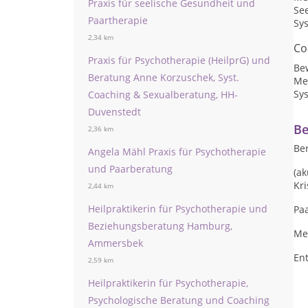
Praxis für seelische Gesundheit und
Se
Paartherapie
Sy
2,34 km
Co
Praxis für Psychotherapie (HeilprG) und
Be
Beratung Anne Korzuschek, Syst.
Me
Sy
Coaching & Sexualberatung, HH-
Duvenstedt
Be
2,36 km
Be
Angela Mähl Praxis für Psychotherapie
und Paarberatung
(a
Kri
2,44 km
Heilpraktikerin für Psychotherapie und
Pa
Beziehungsberatung Hamburg,
Me
Ammersbek
En
2,59 km
Heilpraktikerin für Psychotherapie,
Psychologische Beratung und Coaching