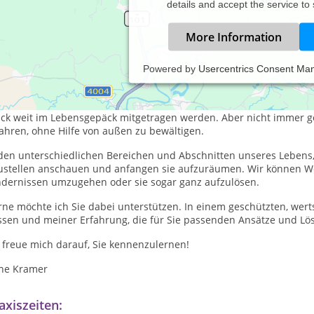
details and accept the service to
More Information
Powered by
Usercentrics Consent Ma
jedem Leben gibt ers Ereignisse, Situationen und Entwicklungen, d
er und da tauchen Stolpersteine auf. Einige von ihnen sind leich
ück weit im Lebensgepäck mitgetragen werden. Aber nicht immer ge
ahren, ohne Hilfe von außen zu bewältigen.
den unterschiedlichen Bereichen und Abschnitten unseres Lebens, 
ustellen anschauen und anfangen sie aufzuräumen. Wir können Wer
ndernissen umzugehen oder sie sogar ganz aufzulösen.
rne möchte ich Sie dabei unterstützen. In einem geschützten, we
ssen und meiner Erfahrung, die für Sie passenden Ansätze und Lö
 freue mich darauf, Sie kennenzulernen!
ne Kramer
axiszeiten: