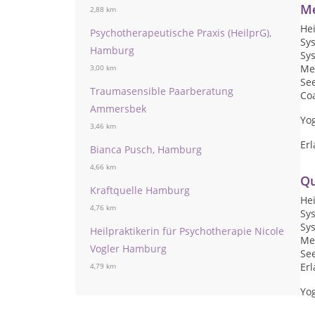
Me
2,88 km
Hei
Psychotherapeutische Praxis (HeilprG),
Sys
Hamburg
Sy
Me
3,00 km
See
Traumasensible Paarberatung
Co
Ammersbek
Yo
3,46 km
Erl
Bianca Pusch, Hamburg
4,66 km
Qu
Kraftquelle Hamburg
Hei
4,76 km
Sy
Sy
Heilpraktikerin für Psychotherapie Nicole
Me
Vogler Hamburg
See
Erl
4,79 km
Yo