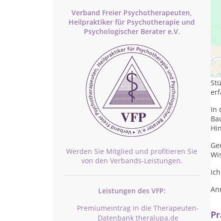
Verband Freier Psychotherapeuten,
Heilpraktiker für Psychotherapie und
Psychologischer Berater e.V.
In 
Hi
St
erf
In 
Ba
Hi
Ge
Werden Sie Mitglied und profitieren Sie
Wi
von den Verbands-Leistungen.
Ich
An
Leistungen des VFP:
Premiumeintrag in die Therapeuten-
Pr
Datenbank theralupa.de