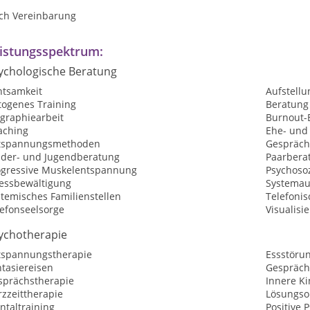
ch Vereinbarung
istungsspektrum:
ychologische Beratung
htsamkeit
Aufstellu
togenes Training
Beratung
ographiearbeit
Burnout-
aching
Ehe- und
tspannungsmethoden
Gespräch
nder- und Jugendberatung
Paarbera
ogressive Muskelentspannung
Psychosoz
ressbewältigung
Systemau
temisches Familienstellen
Telefoni
lefonseelsorge
Visualisi
ychotherapie
tspannungstherapie
Essstöru
tasiereisen
Gespräch
sprächstherapie
Innere Ki
zzeittherapie
Lösungsor
ntaltraining
Positive 