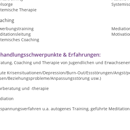
elsorge
Systemis
stemische Therapie
aching
werbungstraining
Mediatio
ditationsleitung
Motivatio
stemisches Coaching
handlungsschwerpunkte & Erfahrungen:
ratung, Coaching und Therapie von Jugendlichen und Erwachsene
kute Krisensituationen/Depression/Burn-Out/Essstörungen/Angst/
p
sen/
Beziehungsprobleme/Anpassungsstörung usw.)
arberatung und -therapie
diation
tspannungsverfahren u.a. autogenes Training, geführte Meditatio