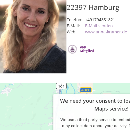
22397
Hamburg
Telefon:
+491794851821
E-Mail:
E-Mail senden
Web:
www.anne-kramer.de
We need your consent to lo
Maps service!
We use a third party service to embe
may collect data about your activity.