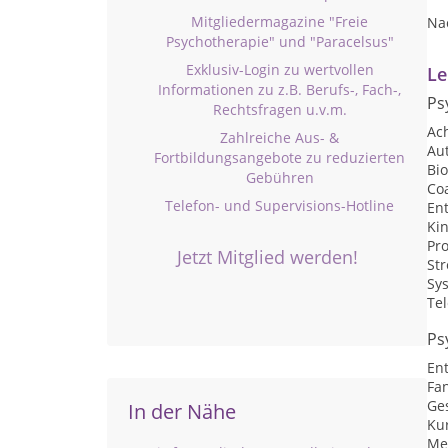
Mitgliedermagazine "Freie
Na
Psychotherapie" und "Paracelsus"
Exklusiv-Login zu wertvollen
Le
Informationen zu z.B. Berufs-, Fach-,
Ps
Rechtsfragen u.v.m.
Ac
Zahlreiche Aus- &
Au
Fortbildungsangebote zu reduzierten
Bi
Gebühren
Co
Telefon- und Supervisions-Hotline
En
Ki
Pr
Jetzt Mitglied werden!
St
Sys
Te
Ps
En
Fan
Ge
In der Nähe
Kur
Me