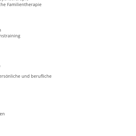
che Familientherapie
n
nstraining
n
ersönliche und berufliche
nen