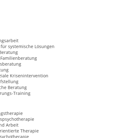
ngsarbeit
 für systemische Lösungen
Beratung
 Familienberatung
sberatung
tung
iale Krisenintervention
fstellung
sche Beratung
erungs-Training
ngstherapie
spsychotherapie
nd Arbeit
ientierte Therapie
Psychotherapie