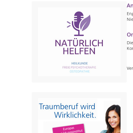
An
Eng
Ni
On
Die
Ko
Ver