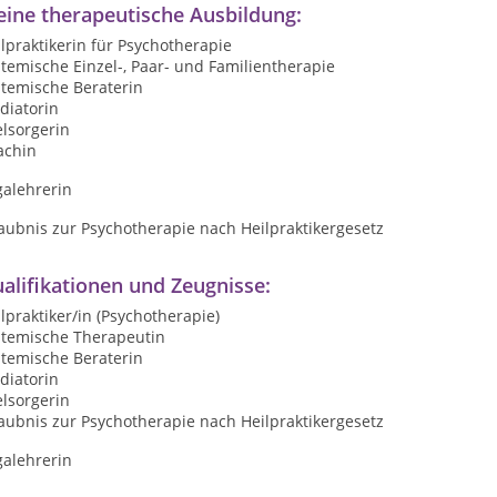
ine therapeutische Ausbildung:
lpraktikerin für Psychotherapie
temische Einzel-, Paar- und Familientherapie
stemische Beraterin
diatorin
lsorgerin
achin
galehrerin
aubnis zur Psychotherapie nach Heilpraktikergesetz
alifikationen und Zeugnisse:
lpraktiker/in (Psychotherapie)
stemische Therapeutin
stemische Beraterin
diatorin
lsorgerin
aubnis zur Psychotherapie nach Heilpraktikergesetz
galehrerin