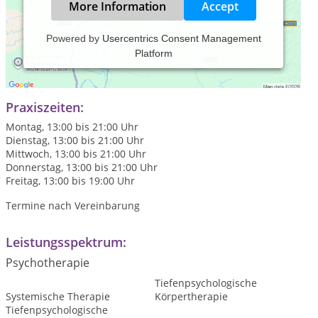
More Information
Accept
Powered by
Usercentrics Consent Management
Platform
für gesetzlich und privat Versicherte über alle Krankenkassen
und Krankenversicherungen
Praxiszeiten:
Montag, 13:00 bis 21:00 Uhr
Dienstag, 13:00 bis 21:00 Uhr
Mittwoch, 13:00 bis 21:00 Uhr
Donnerstag, 13:00 bis 21:00 Uhr
Freitag, 13:00 bis 19:00 Uhr
Termine nach Vereinbarung
Leistungsspektrum:
Psychotherapie
Tiefenpsychologische
Systemische Therapie
Körpertherapie
Tiefenpsychologische