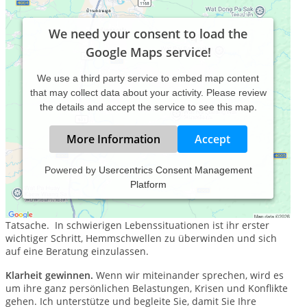
We need your consent to load the
Google Maps service!
We use a third party service to embed map content
that may collect data about your activity. Please review
the details and accept the service to see this map.
More Information
Accept
Powered by
Usercentrics Consent Management
Platform
Wer hat gesagt, dass Sie es immer alleine schaffen müssen?
Beratung hilft.
Das ist heute eine wissenschaftlich gesicherte
Tatsache. In schwierigen Lebenssituationen ist ihr erster
wichtiger Schritt, Hemmschwellen zu überwinden und sich
auf eine Beratung einzulassen.
Klarheit gewinnen.
Wenn wir miteinander sprechen, wird es
um ihre ganz persönlichen Belastungen, Krisen und Konflikte
gehen. Ich unterstütze und begleite Sie, damit Sie Ihre