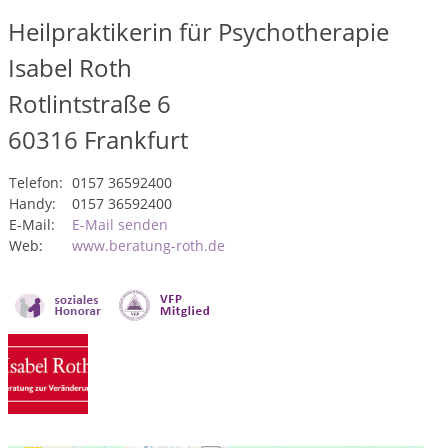
Heilpraktikerin für Psychotherapie
Isabel Roth
Rotlintstraße 6
60316
Frankfurt
Telefon:
0157 36592400
Handy:
0157 36592400
E-Mail:
E-Mail senden
Web:
www.beratung-roth.de