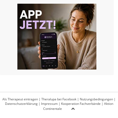
Als Therapeut eintragen
|
Theralupa bei Facebook
|
Nutzungsbedingungen
|
Datenschutzerklärung
|
Impressum
|
Kooperation Fachverbände
|
Aktion
Continentale