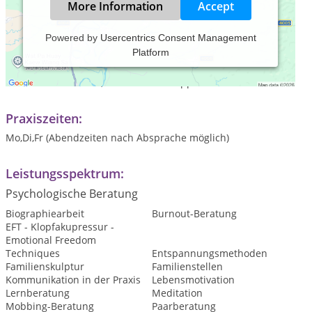
More Information
Accept
Powered by
Usercentrics Consent Management
Platform
Psychologische Praxisgemeinschaft mit den Schwerpunkten
Beratung und Therapie, Coaching und Seminare
Arbeit mit Einzelnen, Paaren und Gruppen
Praxiszeiten:
Mo,Di,Fr (Abendzeiten nach Absprache möglich)
Leistungsspektrum:
Psychologische Beratung
Biographiearbeit
Burnout-Beratung
EFT - Klopfakupressur -
Emotional Freedom
Techniques
Entspannungsmethoden
Familienskulptur
Familienstellen
Kommunikation in der Praxis
Lebensmotivation
Lernberatung
Meditation
Mobbing-Beratung
Paarberatung