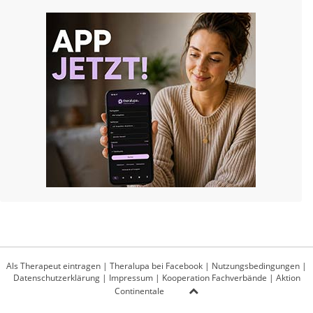
Als Therapeut eintragen
|
Theralupa bei Facebook
|
Nutzungsbedingungen
|
Datenschutzerklärung
|
Impressum
|
Kooperation Fachverbände
|
Aktion
Continentale