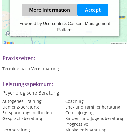
More Information
Accept
Powered by
Usercentrics Consent Management
Platform
Ich berate meine Klient:innen nach dem ganzheitlich-
humanistischen Menschenbild der integrativen
Gestalttherapie.
Praxiszeiten:
Termine nach Vereinbarung
Leistungsspektrum:
Psychologische Beratung
Autogenes Training
Coaching
Demenz-Beratung
Ehe- und Familienberatung
Entspannungsmethoden
Gehirnjogging
Gesprächsberatung
Kinder- und Jugendberatung
Progressive
Lernberatung
Muskelentspannung