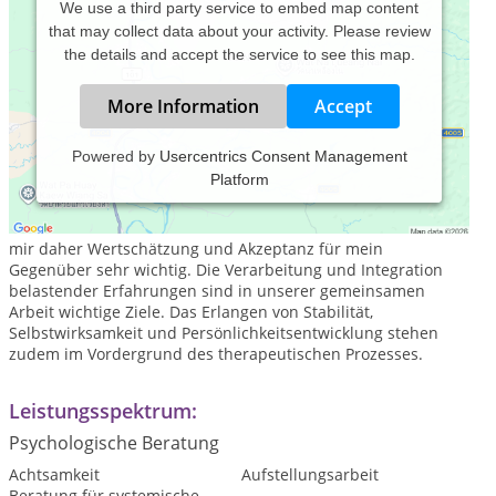
We use a third party service to embed map content
that may collect data about your activity. Please review
the details and accept the service to see this map.
More Information
Accept
Powered by
Usercentrics Consent Management
Platform
Ich unterstütze Sie empathisch und einfühlsam auf Ihrem
Weg, Ihre eigenen Fähigkeiten und Ressourcen (wieder) zu
erkennen und einsetzen zu können. Für meine Arbeit sind
mir daher Wertschätzung und Akzeptanz für mein
Gegenüber sehr wichtig. Die Verarbeitung und Integration
belastender Erfahrungen sind in unserer gemeinsamen
Arbeit wichtige Ziele. Das Erlangen von Stabilität,
Selbstwirksamkeit und Persönlichkeitsentwicklung stehen
zudem im Vordergrund des therapeutischen Prozesses.
Leistungsspektrum:
Psychologische Beratung
Achtsamkeit
Aufstellungsarbeit
Beratung für systemische