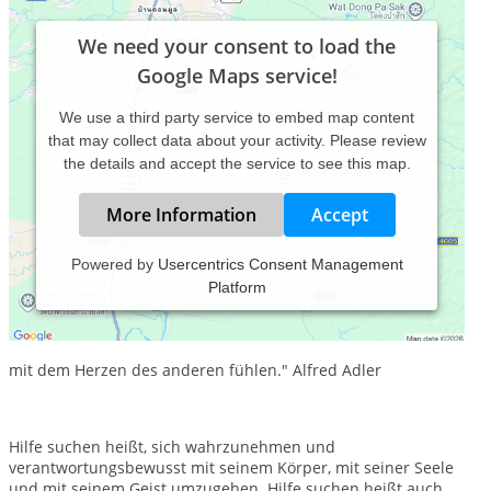
We need your consent to load the
Google Maps service!
We use a third party service to embed map content
that may collect data about your activity. Please review
the details and accept the service to see this map.
More Information
Accept
Powered by
Usercentrics Consent Management
Platform
"Mit den Augen des anderen sehen,
mit den Ohren des anderen hören,
mit dem Herzen des anderen fühlen." Alfred Adler
Hilfe suchen heißt, sich wahrzunehmen und
verantwortungsbewusst mit seinem Körper, mit seiner Seele
und mit seinem Geist umzugehen. Hilfe suchen heißt auch,