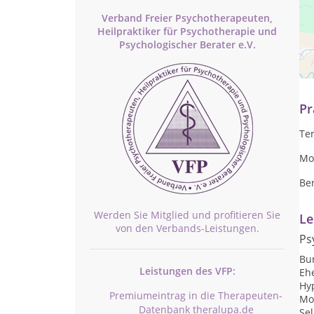
Verband Freier Psychotherapeuten,
Heilpraktiker für Psychotherapie und
Psychologischer Berater e.V.
Pr
MP
Pr
Te
Mo 
Be
Werden Sie Mitglied und profitieren Sie
Le
von den Verbands-Leistungen.
Ps
Bu
Leistungen des VFP:
Eh
Hy
Premiumeintrag in die Therapeuten-
Mo
Datenbank theralupa.de
Se