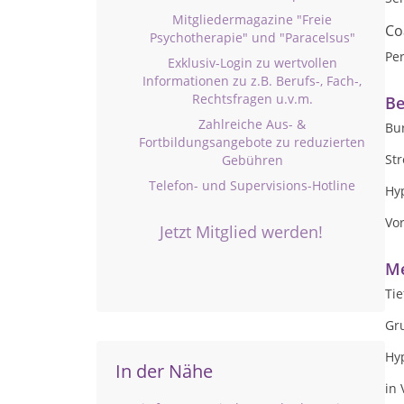
Mitgliedermagazine "Freie
Co
Psychotherapie" und "Paracelsus"
Per
Exklusiv-Login zu wertvollen
Informationen zu z.B. Berufs-, Fach-,
Rechtsfragen u.v.m.
Be
Zahlreiche Aus- &
Bu
Fortbildungsangebote zu reduzierten
St
Gebühren
Telefon- und Supervisions-Hotline
Hy
Vo
Jetzt Mitglied werden!
Me
Ti
Gr
Hy
In der Nähe
in 