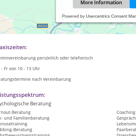
More Information
Powered by
Usercentrics Consent Ma
axis für Psychologische Beratung + Hypnose
U-Vorbereitung
axiszeiten:
rminvereinbarung persönlich oder telefonisch
- Fr von 10 - 13 Uhr
ratungstermine nach Vereinbarung
istungsspektrum:
ychologische Beratung
rnout-Beratung
Coaching
e- und Familienberatung
Gespräch
pnosetraining
Lebensmo
bbing-Beratung
Paarbera
lbstbewusstseinstraining
Stressbe