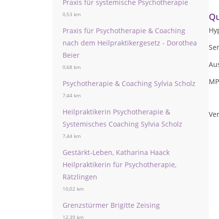
Praxis für systemische Psychotherapie
Qu
0,53 km
Hy
Praxis für Psychotherapie & Coaching
nach dem Heilpraktikergesetz - Dorothea
Se
Beier
Au
0,68 km
MP
Psychotherapie & Coaching Sylvia Scholz
7,44 km
Heilpraktikerin Psychotherapie &
Ver
Systemisches Coaching Sylvia Scholz
7,44 km
Gestärkt-Leben, Katharina Haack
Heilpraktikerin für Psychotherapie,
Rätzlingen
10,02 km
Grenzstürmer Brigitte Zeising
12,39 km