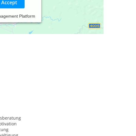
Accept
nagement Platform
sberatung
tivation
tung
wältigung