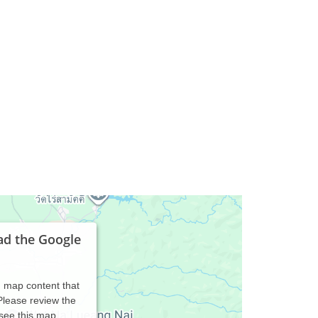
ad the Google
d map content that
 Please review the
 see this map.