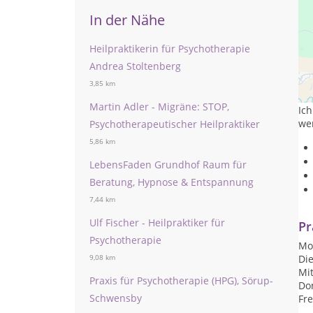
In der Nähe
Heilpraktikerin für Psychotherapie
Andrea Stoltenberg
In 
3,85 km
Spi
Martin Adler - Migräne: STOP,
Ich
we
Psychotherapeutischer Heilpraktiker
5,86 km
LebensFaden Grundhof Raum für
Beratung, Hypnose & Entspannung
7,44 km
Ulf Fischer - Heilpraktiker für
Pr
Psychotherapie
Mon
Die
9,08 km
Mit
Praxis für Psychotherapie (HPG), Sörup-
Don
Schwensby
Fre