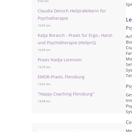
9,56 km
Sp
Claudia Densch Heilpraktikerin für
Psychotherapie
Le
10,99 km
Ps
Katja Borasch - Praxis für Ergo-, Hand-
Ac
Bi
und Psychotherapie (HeilprG)
Co
10,99 km
Fa
Mo
Praxis Nadja Lorenzen
Se
13,39 km
Sy
Te
EMDR-Praxis, Flensburg
14,92 km
Ps
"Happy Coaching Flensburg"
Ge
Inn
14,98 km
Ps
Sy
Co
Me