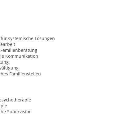
 für systemische Lösungen
earbeit
 Familienberatung
eie Kommunikation
tung
wältigung
hes Familienstellen
sychotherapie
apie
che Supervision