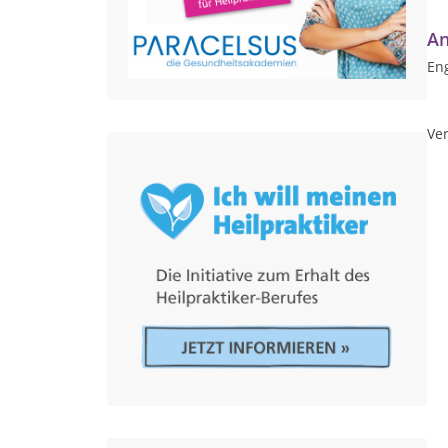
An
Eng
Ver