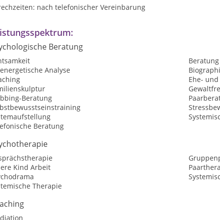
rechzeiten: nach telefonischer Vereinbarung
istungsspektrum:
ychologische Beratung
htsamkeit
Beratung
oenergetische Analyse
Biographi
aching
Ehe- und
milienskulptur
Gewaltfr
bbing-Beratung
Paarbera
lbstbewusstseinstraining
Stressbe
stemaufstellung
Systemisc
lefonische Beratung
ychotherapie
sprächstherapie
Gruppenp
ere Kind Arbeit
Paarther
ychodrama
Systemis
stemische Therapie
aching
diation