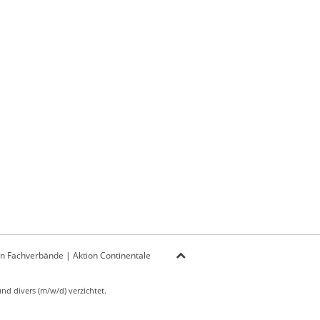
on Fachverbände
|
Aktion Continentale
d divers (m/w/d) verzichtet.