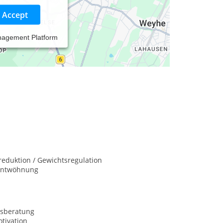
Accept
nagement Platform
 Migräne:STOP
örpertherapie
eduktion / Gewichtsregulation
entwöhnung
sberatung
tivation