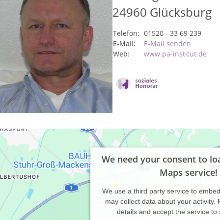
24960
Glücksburg
Telefon:
01520 - 33 69 239
E-Mail:
E-Mail senden
Web:
www.pa-institut.de
We need your consent to lo
Maps service!
We use a third party service to embe
may collect data about your activity.
details and accept the service to