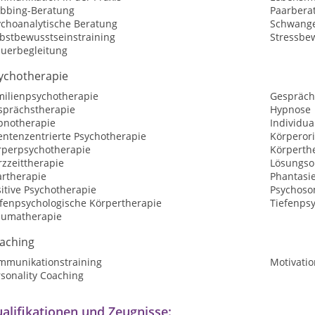
bbing-Beratung
Paarbera
ychoanalytische Beratung
Schwange
lbstbewusstseinstraining
Stressbe
auerbegleitung
ychotherapie
milienpsychotherapie
Gespräch
sprächstherapie
Hypnose
pnotherapie
Individua
entenzentrierte Psychotherapie
Körperori
rperpsychotherapie
Körperth
zzeittherapie
Lösungsor
artherapie
Phantasi
itive Psychotherapie
Psychoso
efenpsychologische Körpertherapie
Tiefenps
aumatherapie
aching
mmunikationstraining
Motivatio
sonality Coaching
alifikationen und Zeugnisse: