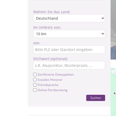
Wählen Sie das Land:
Im Umkreis von:
von:
Stichwort (optional):
Zertifizierte Osteopathen
Soziales Honorar
Fremdsprache
Online-Fernberatung
Suchen