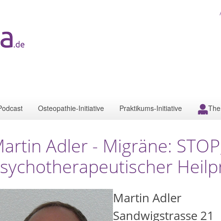
Podcast
Osteopathie-Initiative
Praktikums-Initiative
The
artin Adler - Migräne: STOP
sychotherapeutischer Heilpr
Martin Adler
Sandwigstrasse 21