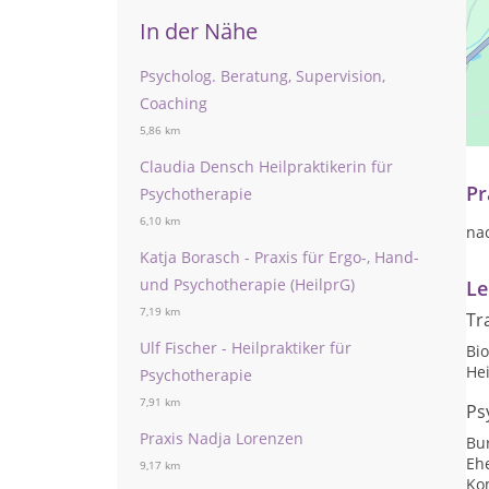
In der Nähe
Psycholog. Beratung, Supervision,
Ps
Coaching
5,86 km
Kl
Claudia Densch Heilpraktikerin für
Pr
Psychotherapie
6,10 km
na
Katja Borasch - Praxis für Ergo-, Hand-
und Psychotherapie (HeilprG)
Le
7,19 km
Tr
Ulf Fischer - Heilpraktiker für
Bi
He
Psychotherapie
7,91 km
Ps
Praxis Nadja Lorenzen
Bu
Eh
9,17 km
Ko