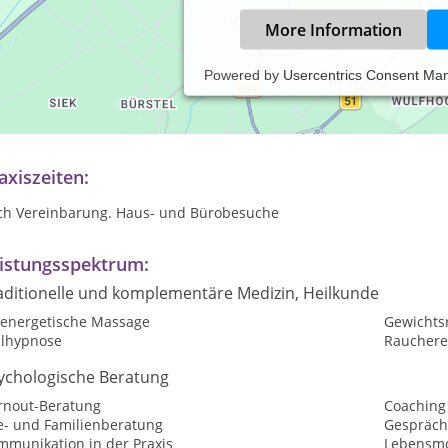
More Information
Powered by
Usercentrics Consent Ma
ychotherapie, Paartherapie, Stress-Coaching, Burnout-Abwendung,
inische Hypnotherapie, Gesprächstherapie, Tiefenpsychologische K
axiszeiten:
ch Vereinbarung. Haus- und Bürobesuche
istungsspektrum:
aditionelle und komplementäre Medizin, Heilkunde
oenergetische Massage
Gewichtsr
ilhypnose
Raucher
ychologische Beratung
rnout-Beratung
Coaching
e- und Familienberatung
Gespräch
mmunikation in der Praxis
Lebensmo