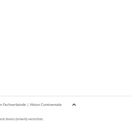
on Fachverbände
|
Aktion Continentale
d divers (m/w/d) verzichtet.