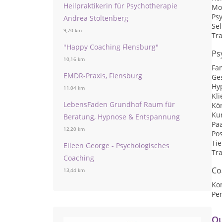
Heilpraktikerin für Psychotherapie
Mo
Ps
Andrea Stoltenberg
Se
9,70 km
Tr
"Happy Coaching Flensburg"
Ps
10,16 km
Fa
EMDR-Praxis, Flensburg
Ge
Hy
11,04 km
Kli
LebensFaden Grundhof Raum für
Kö
Kur
Beratung, Hypnose & Entspannung
Pa
12,20 km
Pos
Ti
Eileen George - Psychologisches
Tr
Coaching
Co
13,44 km
Ko
Per
Qu