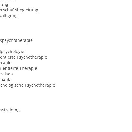
tung
rschaftsbegleitung
wältigung
spsychotherapie
lpsychologie
entierte Psychotherapie
erapie
ientierte Therapie
ereisen
matik
ychologische Psychotherapie
nstraining