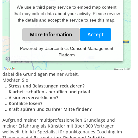
We use a third party service to embed map content
that may collect data about your activity. Please review
the details and accept the service to see this map.
More Information
Accept
Powered by
Usercentrics Consent Management
Platform
Ich biete professionelles Coaching und achtsame Gespräche
und unterstütze Sie bei der
Re-Mobilisierung
Ihrer
Ressourcen
.
Menschlichkeit, Inspiration
und
Präzision
sind
dabei die Grundlagen meiner Arbeit.
Möchten Sie
.. Stress und Belastungen reduzieren?
.. Klarheit schaffen - beruflich und privat
.. Visionen verwirklichen?
.. Konflikte lösen?
.. Kraft spüren und zu Ihrer Mitte finden?
Aufgrund meiner multiprofessionellen Grundlage und
meiner Erfahrung als Künstler mit über 300 Vorträgen
weltweit, bin ich Spezialist für punktgenaues Coaching im
Themengebiet
Präsentation
,
Reden und Auftritte
.