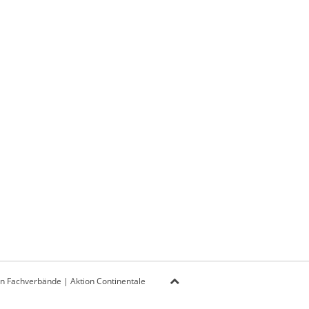
on Fachverbände
|
Aktion Continentale