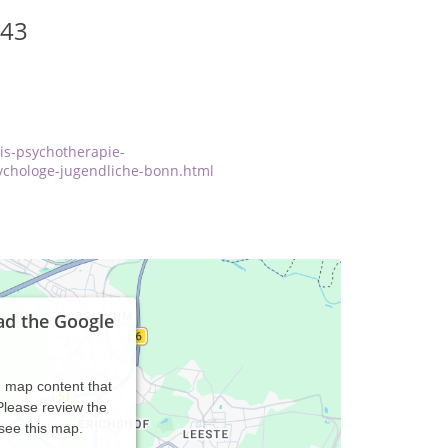
143
is-psychotherapie-
ychologe-jugendliche-bonn.html
ad the Google
d map content that
 Please review the
 see this map.