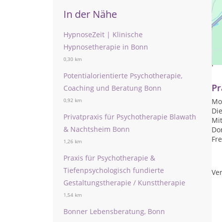
In der Nähe
HypnoseZeit | Klinische
Die
Hypnosetherapie in Bonn
Psy
0,30 km
pr
Potentialorientierte Psychotherapie,
Pr
Coaching und Beratung Bonn
Mon
0,92 km
Die
Privatpraxis für Psychotherapie Blawath
Mit
& Nachtsheim Bonn
Don
Fre
1,26 km
Praxis für Psychotherapie &
Tiefenpsychologisch fundierte
Ver
Gestaltungstherapie / Kunsttherapie
1,54 km
Bonner Lebensberatung, Bonn