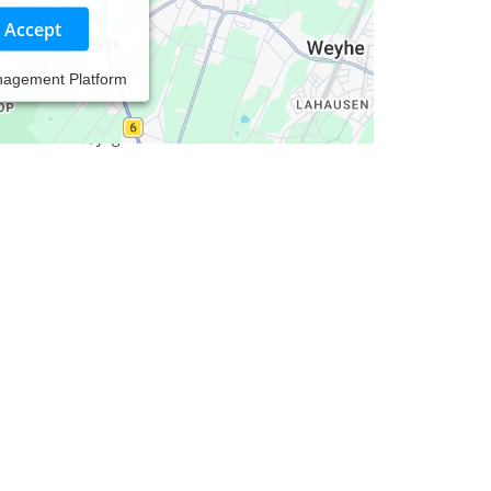
Accept
nagement Platform
etet Ihnen moderne, persönliche und vertrauliche
). Unser Fokus liegt auf individueller Begleitung,
e für Kinder, Jugendliche und Erwachsene.