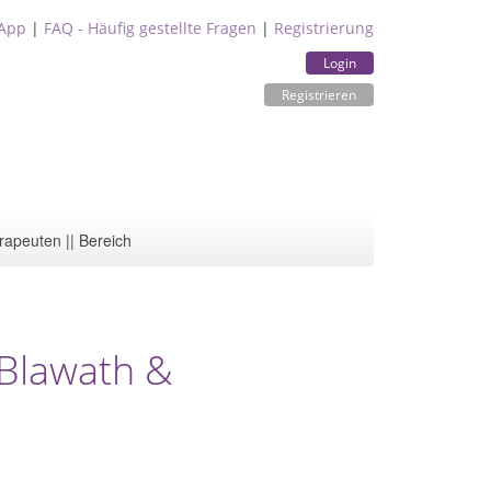
App
|
FAQ - Häufig gestellte Fragen
|
Registrierung
Login
Registrieren
rapeuten || Bereich
 Blawath &