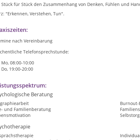
Stück für Stück den Zusammenhang von Denken, Fühlen und Hand
z: "Erkennen, Verstehen, Tun".
axiszeiten:
rmine nach Vereinbarung
chentliche Telefonsprechstunde:
Mo, 08:00-10:00
Do, 19:00-20:00
istungsspektrum:
ychologische Beratung
ographiearbeit
Burnout-
e- und Familienberatung
Familiens
bensmotivation
Selbstorg
ychotherapie
sprächstherapie
Individua