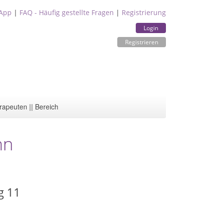
App
|
FAQ - Häufig gestellte Fragen
|
Registrierung
Login
Registrieren
rapeuten || Bereich
nn
g 11