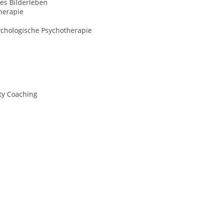
es Bilderleben
herapie
e
ychologische Psychotherapie
ty Coaching