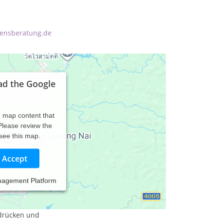
bensberatung.de
ad the Google
d map content that
 Please review the
 see this map.
Accept
nagement Platform
Ziel:
drücken und