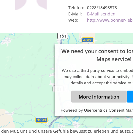
Telefon:
0228/18498578
E-Mail:
E-Mail senden
Web:
http://www.bonner-le
We need your consent to lo
Maps service!
We use a third party service to embe
may collect data about your activity.
details and accept the service to
More Information
Powered by
Usercentrics Consent Ma
e ganzheitliche und handlungsorientierte Psychotherapie hat zum 
emotionales Wachstum
den Mut, uns und unsere Gefühle bewusst zu erleben und auszu