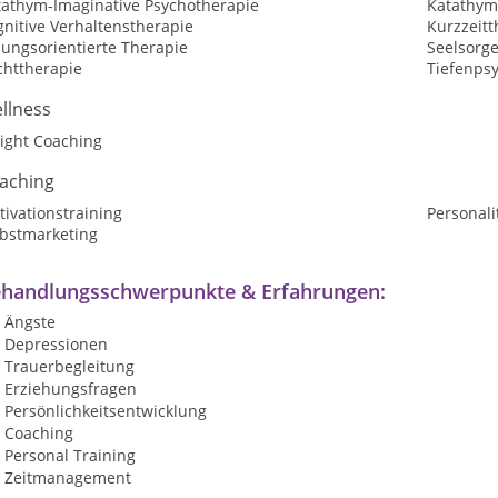
tathym-Imaginative Psychotherapie
Katathym
nitive Verhaltenstherapie
Kurzzeitt
sungsorientierte Therapie
Seelsorg
chttherapie
Tiefenps
llness
ight Coaching
aching
ivationstraining
Personali
lbstmarketing
handlungsschwerpunkte & Erfahrungen:
Ängste
Depressionen
Trauerbegleitung
Erziehungsfragen
Persönlichkeitsentwicklung
Coaching
Personal Training
Zeitmanagement