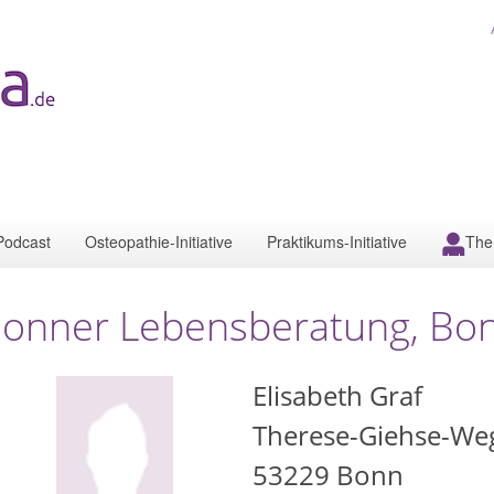
Podcast
Osteopathie-Initiative
Praktikums-Initiative
The
onner Lebensberatung, Bo
Elisabeth Graf
Therese-Giehse-We
53229
Bonn