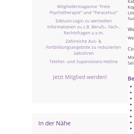
Ka
Mitgliedermagazine "Freie
Kog
Psychotherapie" und "Paracelsus"
Lö
Su
Exklusiv-Login zu wertvollen
Informationen zu z.B. Berufs-, Fach-,
We
Rechtsfragen u.v.m.
We
Zahlreiche Aus- &
Fortbildungsangebote zu reduzierten
Co
Gebühren
Mot
Telefon- und Supervisions-Hotline
Se
Jetzt Mitglied werden!
Be
In der Nähe