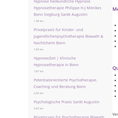
Hypnose heilkundliche Hypnose
Hypnosetherapie Philippe H-J Mönikes
Me
Bonn Siegburg Sankt Augustin
1,38 km
Privatpraxis für Kinder- und
Jugendlichenpsychotherapie Blawath &
Nachtsheim Bonn
1,58 km
HypnoseZeit | Klinische
Hypnosetherapie in Bonn
Qu
1,87 km
Potentialorientierte Psychotherapie,
Coaching und Beratung Bonn
2,46 km
Psychologische Praxis Sankt Augustin
2,63 km
Ver
Privatpraxis für Psychotherapie Blawath