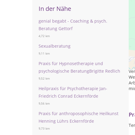
In der Nähe
genial begabt - Coaching & psych.
Beratung Gettorf
4,72 km
Sexualberatung
9,11 km
Praxis für Hypnosetherapie und
Als
psychologische BeratungBrigitte Redlich
Ve
Wei
9,52 km
Arb
mi
Heilpraxis für Psychotherapie Jan-
Friedrich Conrad Eckernförde
9,56 km
Praxis für anthroposophische Heilkunst
Pr
Henning Lührs Eckernförde
Te
9,73 km