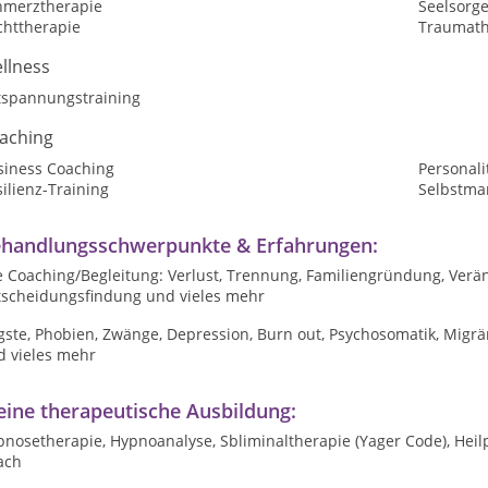
hmerztherapie
Seelsorg
chttherapie
Traumath
llness
tspannungstraining
aching
siness Coaching
Personali
ilienz-Training
Selbstma
handlungsschwerpunkte & Erfahrungen:
e Coaching/Begleitung: Verlust, Trennung, Familiengründung, Verä
tscheidungsfindung und vieles mehr
gste, Phobien, Zwänge, Depression, Burn out, Psychosomatik, Migr
d vieles mehr
ine therapeutische Ausbildung:
nosetherapie, Hypnoanalyse, Sbliminaltherapie (Yager Code), Heilp
ach