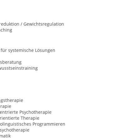
eduktion / Gewichtsregulation
aching
 für systemische Lösungen
sberatung
usstseinstraining
ngstherapie
rapie
entrierte Psychotherapie
ientierte Therapie
olinguistisches Programmieren
Psychotherapie
matik