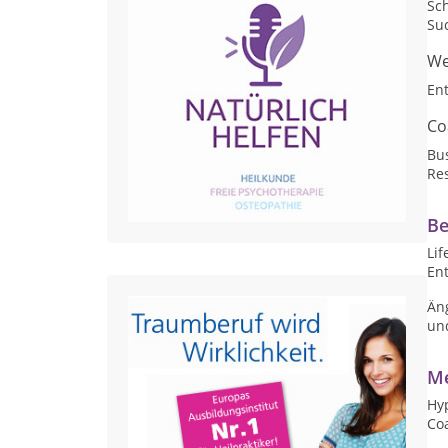
Sc
Su
We
En
Co
Bu
Res
Be
Lif
En
Än
un
Me
Hyp
Co