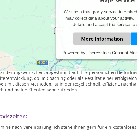
We use a third party service to embe
may collect data about your activity.
details and accept the service to
More Information
Powered by
Usercentrics Consent Ma
 zertifizierter Master Coach und als zertifizierte Hypnosetherapeut
ränderungswünschen, abgestimmt auf Ihre persönlichen Bedürfniss
terentwicklung, ob im Coaching oder als Resultat einer erfolgreic
eit mit diesen Methoden, ist in der Regel schnell, effizient, nachh
ch und meine Klienten sehr zufrieden.
axiszeiten:
rmine nach Vereinbarung. Ich stehe Ihnen gern für ein kostenlose