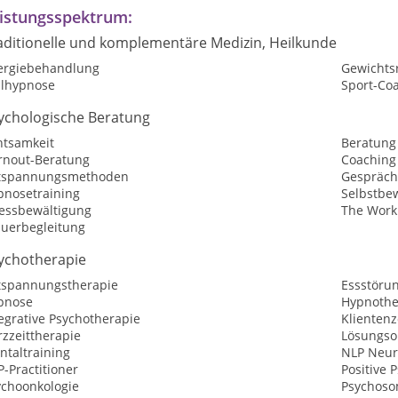
istungsspektrum:
aditionelle und komplementäre Medizin, Heilkunde
lergiebehandlung
Gewichtsr
ilhypnose
Sport-Co
ychologische Beratung
htsamkeit
Beratung
rnout-Beratung
Coaching
tspannungsmethoden
Gespräch
pnosetraining
Selbstbew
ressbewältigung
The Work
auerbegleitung
ychotherapie
tspannungstherapie
Essstöru
pnose
Hypnothe
egrative Psychotherapie
Klientenz
zzeittherapie
Lösungsor
ntaltraining
NLP Neur
-Practitioner
Positive 
ychoonkologie
Psychoso