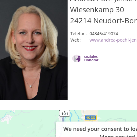
Wiesenkamp 30
24214
Neudorf-Bor
Telefon:
04346/419074
Web:
www.andrea-poehl-jen
We need your consent to lo
Maps service!