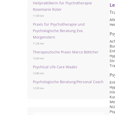
Heilpraktikerin für Psychotherapie
Le
Rosemarie Rüter
Tr
11,08 km
Al
Praxis für Psychotherapie und
He
Psychologische Beratung Eva
Ps
Morgenstern
Ac
11,26 km
Bu
En
Therapeutische Praxis Marco Böttcher
Hy
12,04 km
St
Tr
Psychical Life Care Waabs
12,86 km
Ps
Psychologische Beratung/Personal Coach
En
Hy
12,93 km
Int
Kur
Me
NLP
Ps