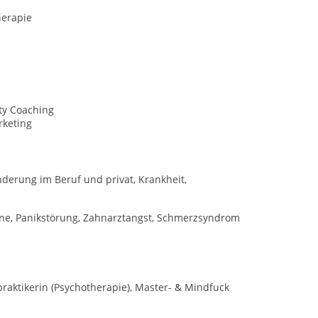
e
erapie
ty Coaching
rketing
nderung im Beruf und privat, Krankheit,
äne, Panikstörung, Zahnarztangst, Schmerzsyndrom
raktikerin (Psychotherapie), Master- & Mindfuck