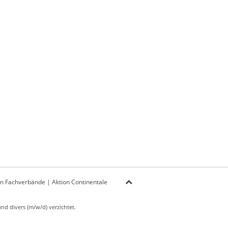
on Fachverbände
|
Aktion Continentale
d divers (m/w/d) verzichtet.