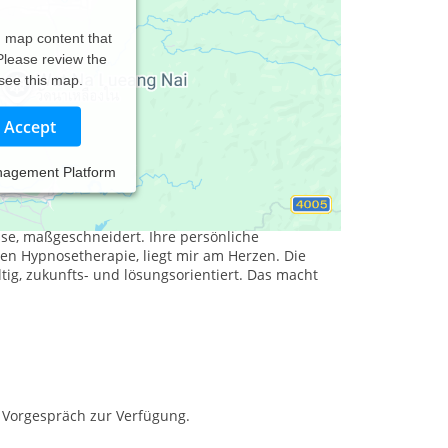
d map content that
 Please review the
 see this map.
Accept
nagement Platform
in unterstütze ich Sie sehr gern bei Ihren
e, maßgeschneidert. Ihre persönliche
hen Hypnosetherapie, liegt mir am Herzen. Die
altig, zukunfts- und lösungsorientiert. Das macht
s Vorgespräch zur Verfügung.