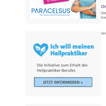
On
Die
Ko
Ver