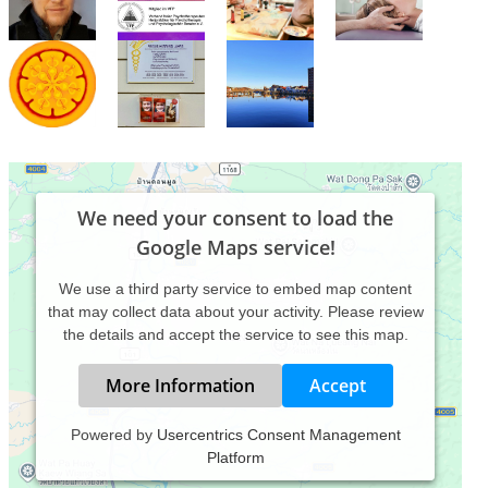
We need your consent to load the
Google Maps service!
We use a third party service to embed map content
that may collect data about your activity. Please review
the details and accept the service to see this map.
More Information
Accept
Powered by
Usercentrics Consent Management
Platform
Die Heilkunst-Praxis Henning Lührs befindet sich mitten im
Herzen des Ostseebads Eckernförde.