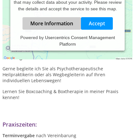
that may collect data about your activity. Please review
the details and accept the service to see this map.
More Information
Accept
Powered by
Usercentrics Consent Management
Platform
Gesprächspsychotherapie, Entspannungs- &
Relilienztherapie / Lebensberatung / Praxisberatung /
Coaching
Gerne begleite ich Sie als Psychotherapeutische
Heilpraktikerin oder als Wegbegleiterin auf Ihren
individuellen Lebenswegen!
Lernen Sie Boxcoaching & Boxtherapie in meiner Praxis
kennen!
Praxiszeiten:
Terminvergabe
nach Vereinbarung