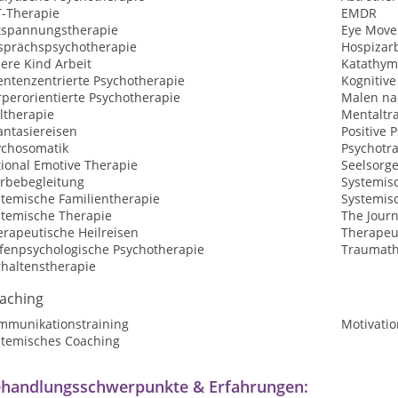
T-Therapie
EMDR
tspannungstherapie
Eye Move
sprächspsychotherapie
Hospizarb
ere Kind Arbeit
Katathym
entenzentrierte Psychotherapie
Kognitive
perorientierte Psychotherapie
Malen na
ltherapie
Mentaltr
antasiereisen
Positive 
ychosomatik
Psychotr
tional Emotive Therapie
Seelsorg
erbebegleitung
Systemis
stemische Familientherapie
Systemis
stemische Therapie
The Jour
erapeutische Heilreisen
Therapeu
efenpsychologische Psychotherapie
Traumath
rhaltenstherapie
aching
mmunikationstraining
Motivatio
stemisches Coaching
handlungsschwerpunkte & Erfahrungen: