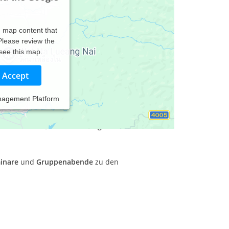
d map content that
 Please review the
 see this map.
Accept
nagement Platform
Problemen
nicht allein
zu bleiben
. Oft
hilft
schon
tuation zu nehmen
.
t in die Hand
, zu mehr
Wohlgefühl
und
Freude
.
inare
und
Gruppenabende
zu den