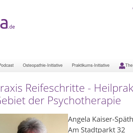
Podcast
Osteopathie-Initiative
Praktikums-Initiative
The
raxis Reifeschritte - Heilpra
ebiet der Psychotherapie
Angela Kaiser-Spät
Am Stadtparkt 32