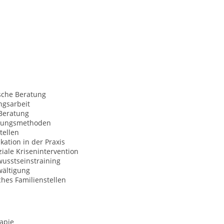
sche Beratung
ngsarbeit
Beratung
nungsmethoden
tellen
ation in der Praxis
iale Krisenintervention
usstseinstraining
wältigung
hes Familienstellen
apie