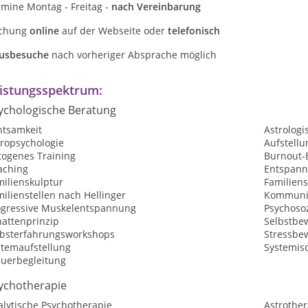
rmine Montag - Freitag -
nach Vereinbarung
chung
online
auf der Webseite oder
telefonisch
usbesuche
nach vorheriger Absprache möglich
istungsspektrum:
ychologische Beratung
htsamkeit
Astrologi
tropsychologie
Aufstellu
togenes Training
Burnout-
aching
Entspan
milienskulptur
Familiens
ilienstellen nach Hellinger
Kommunik
ogressive Muskelentspannung
Psychosoz
hattenprinzip
Selbstbew
lbsterfahrungsworkshops
Stressbe
stemaufstellung
Systemisc
auerbegleitung
ychotherapie
alytische Psychotherapie
Astrother