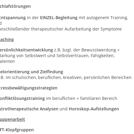
chlafstörungen
Entspannung
in der
EINZEL-Begleitung
mit autogenem Training, 
nd
schließender therapeutischer Aufarbeitung der Symptome
aching
Persönlichkeitsentwicklung
z.B. bzgl. der Bewusstwerdung +
ärkung von Selbstwert und Selbstvertrauen, Fähigkeiten,
lenten
ielorientierung und Zielfindung
. im schulischen, beruflichen, kreativen, persönlichen Bereichen
Stressbewältigungsstrategien
onfliktlösungstraining
im beruflichen + familiären Bereich
astrotherapeutische Analysen
und
Horoskop-Aufstellungen
uppenarbeit
FT-Klopfgruppen