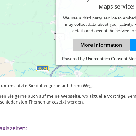
Maps service!
We use a third party service to embe
may collect data about your activity.
details and accept the service to
More Information
Powered by
Usercentrics Consent Ma
sonders in
schweren Zeiten
möchte ich Sie
ermutigen
, mit Ihren 
 einziges
Gespräch
, den übergroßen
Druck
aus einer gefühlten
Si
en Sie den ersten Schritt
und nehmen Sie
Ihr Leben wieder selbs
 unterstützte Sie dabei gerne auf Ihrem Weg.
hen Sie gerne auch auf meine
Webseite
, wo
aktuelle Vorträge
,
Sem
rschiedensten Themen angezeigt werden.
axiszeiten: