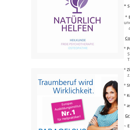
*
S
*
u
an
Co
° 
St
Ta
° Z
z.B
° 
° K
° 
Gr
~
E