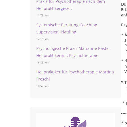
Praxis für Psychotherapie nach dem
Du
Heilpraktikergesetz
Er
an
11,73 km
Ps
Systemische Beratung Coaching
Supervision, Plattling
*
Ä
12,19 km
z.
Pa
Psychologische Praxis Marianne Raster
Ph
Heilpraktikerin f. Psychotherapie
*
d
16,88 km
na
Ve
Heilpraktiker für Psychotherapie Martina
Fröschl
*
T
18,52 km
ei
ab
*
----
*
p