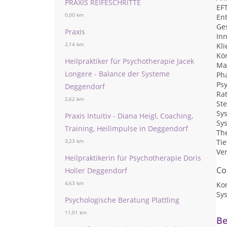
PRAXIS REIFESCHRITTE
EF
0,00 km
En
Ge
Praxis
Inn
Kli
2,14 km
Kör
Heilpraktiker für Psychotherapie Jacek
Ma
Longere - Balance der Systeme
Ph
Ps
Deggendorf
Ra
2,62 km
St
Sy
Praxis Intuitiv - Diana Heigl, Coaching,
Sy
Training, Heilimpulse in Deggendorf
Th
Ti
3,23 km
Ve
Heilpraktikerin für Psychotherapie Doris
Co
Holler Deggendorf
Ko
4,63 km
Sy
Psychologische Beratung Plattling
11,01 km
Be