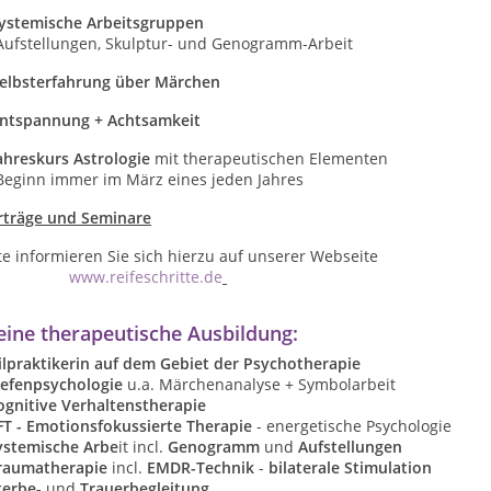
ystemische Arbeitsgruppen
fstellungen, Skulptur- und Genogramm-Arbeit
elbsterfahrung über Märchen
ntspannung + Achtsamkeit
ahreskurs Astrologie
mit therapeutischen Elementen
ginn immer im März eines jeden Jahres
rträge und Seminare
te informieren Sie sich hierzu auf unserer Webseite
www.reifeschritte.de
ine therapeutische Ausbildung:
ilpraktikerin auf dem Gebiet der Psychotherapie
iefenpsychologie
u.a. Märchenanalyse + Symbolarbeit
ognitive Verhaltenstherapie
FT - Emotionsfokussierte Therapie
- energetische Psychologie
ystemische Arbe
it incl.
Genogramm
und
Aufstellungen
raumatherapie
incl.
EMDR-Technik
-
bilaterale Stimulation
terbe-
und
Trauerbegleitung