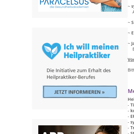
~
s
Au
~
S
~
E
~
J
Be
Vo
Bit
Me
He
-
T
-
k
-
E
-
s
-
T
-
S