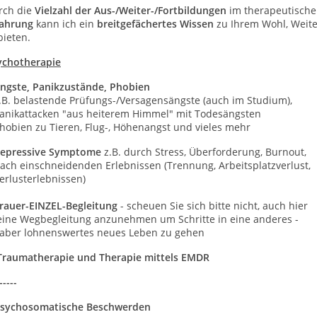
rch die
Vielzahl der Aus-/Weiter-/Fortbildungen
im therapeutische
fahrung
kann ich ein
breitgefächertes Wissen
zu Ihrem Wohl, Wei
bieten.
ychotherapie
ngste, Panikzustände, Phobien
B. belastende Prüfungs-/Versagensängste (auch im Studium),
nikattacken "aus heiterem Himmel" mit Todesängsten
obien zu Tieren, Flug-, Höhenangst und vieles mehr
epressive Symptome
z.B. durch Stress, Überforderung, Burnout,
ch einschneidenden Erlebnissen (Trennung, Arbeitsplatzverlust,
rlusterlebnissen)
rauer-EINZEL-Begleitung
- scheuen Sie sich bitte nicht, auch hier
ne Wegbegleitung anzunehmen um Schritte in eine anderes -
er lohnenswertes neues Leben zu gehen
Traumatherapie und Therapie mittels EMDR
-----
sychosomatische Beschwerden