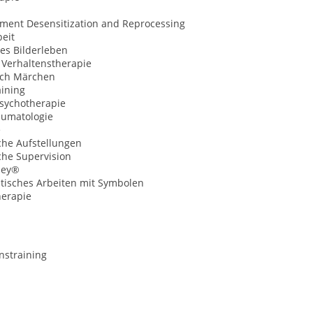
ment Desensitization and Reprocessing
eit
es Bilderleben
 Verhaltenstherapie
ch Märchen
aining
Psychotherapie
aumatologie
e
che Aufstellungen
che Supervision
ney®
tisches Arbeiten mit Symbolen
erapie
nstraining