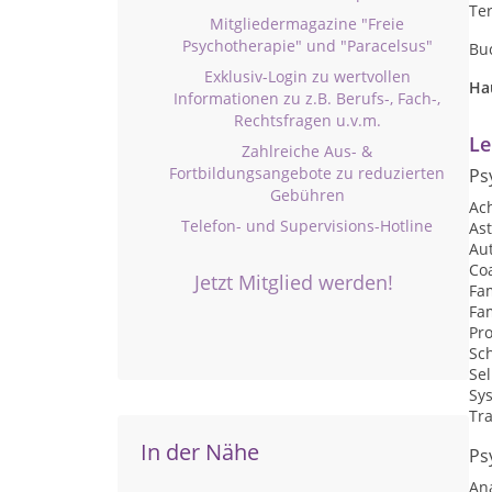
Te
Mitgliedermagazine "Freie
Psychotherapie" und "Paracelsus"
Bu
Exklusiv-Login zu wertvollen
Ha
Informationen zu z.B. Berufs-, Fach-,
Rechtsfragen u.v.m.
Le
Zahlreiche Aus- &
Fortbildungsangebote zu reduzierten
Ps
Gebühren
Ac
Telefon- und Supervisions-Hotline
As
Au
Co
Jetzt Mitglied werden!
Fa
Fam
Pr
Sc
Se
Sy
Tr
In der Nähe
Ps
An