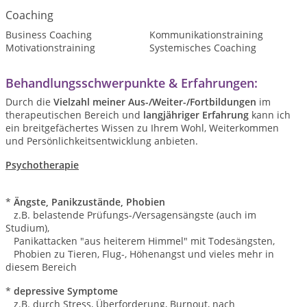
Coaching
Business Coaching
Kommunikationstraining
Motivationstraining
Systemisches Coaching
Behandlungsschwerpunkte & Erfahrungen:
Durch die
Vielzahl meiner Aus-/Weiter-/Fortbildungen
im
therapeutischen Bereich und
langjähriger Erfahrung
kann ich
ein breitgefächertes Wissen zu Ihrem Wohl, Weiterkommen
und Persönlichkeitsentwicklung anbieten.
Psychotherapie
*
Ängste, Panikzustände, Phobien
z.B. belastende Prüfungs-/Versagensängste (auch im
Studium),
Panikattacken "aus heiterem Himmel" mit Todesängsten,
Phobien zu Tieren, Flug-, Höhenangst und vieles mehr in
diesem Bereich
*
depressive Symptome
z.B. durch Stress, Überforderung, Burnout, nach