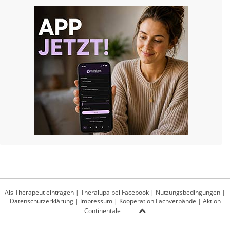
Als Therapeut eintragen
|
Theralupa bei Facebook
|
Nutzungsbedingungen
|
Datenschutzerklärung
|
Impressum
|
Kooperation Fachverbände
|
Aktion
Continentale