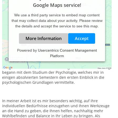
Google Maps service!
We use a third party service to embed map content
that may collect data about your activity. Please review
the details and accept the service to see this map.
More Information
Accept
Powered by
Usercentrics Consent Management
Platform
Als Heilpraktikerin für Psychotherapie und Gesundheit- &
Hypnosecoach, verbinde ich fundiertes Fachwissen mit einer
integartiven und individuellen Herangehensweise. Mein Weg
begann mit dem Studium der Psychologie, welches mir in
einigen absolvierten Semestern den ersten Einblick in die
psychologischen Grundlagen vermittelte.
In meiner Arbeit ist es mir besonders wichtig, auf ihre
individuellen Bedürfnisse einzugehen und Ihnen Werkzeuge
an die Hand zu geben, die Ihnen helfen, nachhaltig mehr
Wohlbefinden und Balance in Ihr Leben zu bringen. Als