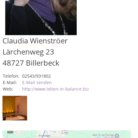
Claudia Wienströer
Lärchenweg 23
48727
Billerbeck
Telefon:
02543/931802
E-Mail:
E-Mail senden
Web:
http://www.leben-in-balance.biz