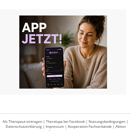
Als Therapeut eintragen
|
Theralupa bei Facebook
|
Nutzungsbedingungen
|
Datenschutzerklärung
|
Impressum
|
Kooperation Fachverbände
|
Aktion