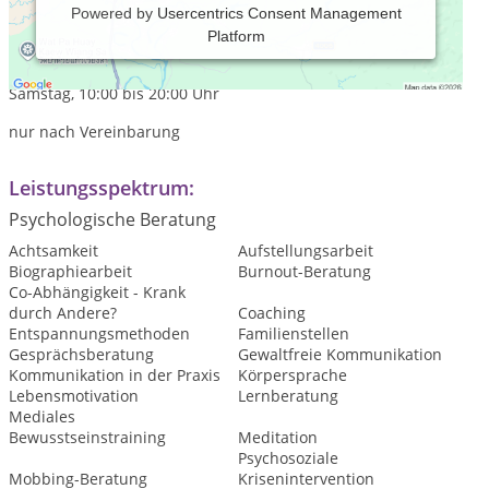
Powered by
Usercentrics Consent Management
Platform
Praxiszeiten:
Dienstag, 10:00 bis 20:00 Uhr
Samstag, 10:00 bis 20:00 Uhr
nur nach Vereinbarung
Leistungsspektrum:
Psychologische Beratung
Achtsamkeit
Aufstellungsarbeit
Biographiearbeit
Burnout-Beratung
Co-Abhängigkeit - Krank
durch Andere?
Coaching
Entspannungsmethoden
Familienstellen
Gesprächsberatung
Gewaltfreie Kommunikation
Kommunikation in der Praxis
Körpersprache
Lebensmotivation
Lernberatung
Mediales
Bewusstseinstraining
Meditation
Psychosoziale
Mobbing-Beratung
Krisenintervention