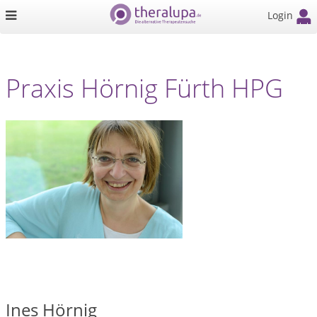
Login
Praxis Hörnig Fürth HPG
Ines Hörnig