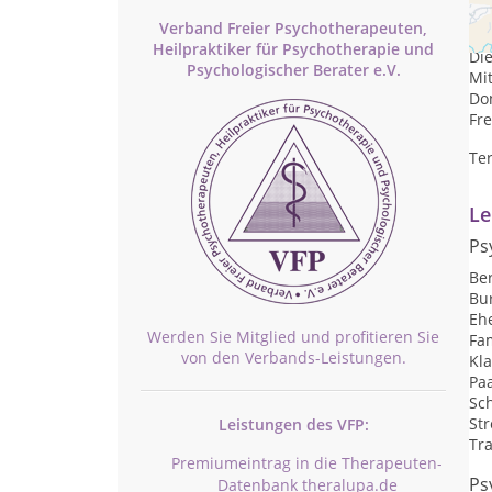
Pr
Verband Freier Psychotherapeuten,
Mon
Heilpraktiker für Psychotherapie und
Die
Psychologischer Berater e.V.
Mit
Don
Fre
Te
Le
Ps
Be
Bu
Eh
Werden Sie Mitglied und profitieren Sie
Fa
von den Verbands-Leistungen.
Kl
Pa
Sc
St
Leistungen des VFP:
Tr
Premiumeintrag in die Therapeuten-
Ps
Datenbank theralupa.de