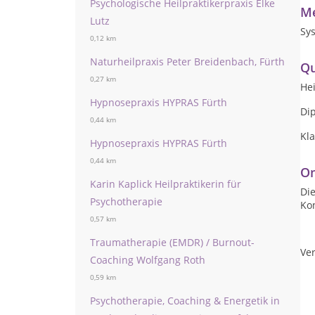
Psychologische Heilpraktikerpraxis Elke
Me
Lutz
Sys
0,12 km
Naturheilpraxis Peter Breidenbach, Fürth
Qu
0,27 km
Hei
Hypnosepraxis HYPRAS Fürth
Di
0,44 km
Kl
Hypnosepraxis HYPRAS Fürth
0,44 km
On
Karin Kaplick Heilpraktikerin für
Die
Psychotherapie
Ko
0,57 km
Traumatherapie (EMDR) / Burnout-
Ver
Coaching Wolfgang Roth
0,59 km
Psychotherapie, Coaching & Energetik in