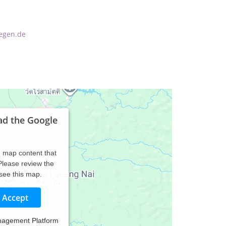
egen.de
ad the Google
d map content that
 Please review the
 see this map.
Accept
nagement Platform