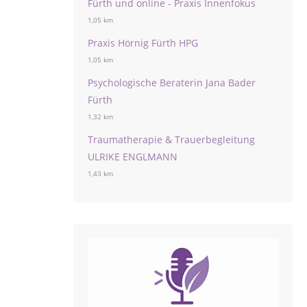
Fürth und online - Praxis Innenfokus
1,05 km
Praxis Hörnig Fürth HPG
1,05 km
Psychologische Beraterin Jana Bader
Fürth
1,32 km
Traumatherapie & Trauerbegleitung
ULRIKE ENGLMANN
1,43 km