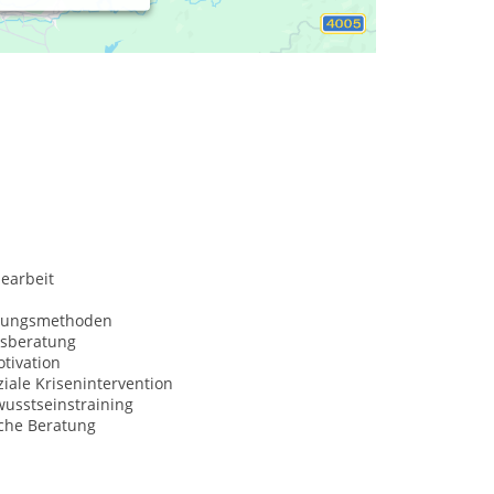
earbeit
nungsmethoden
sberatung
tivation
iale Krisenintervention
usstseinstraining
sche Beratung