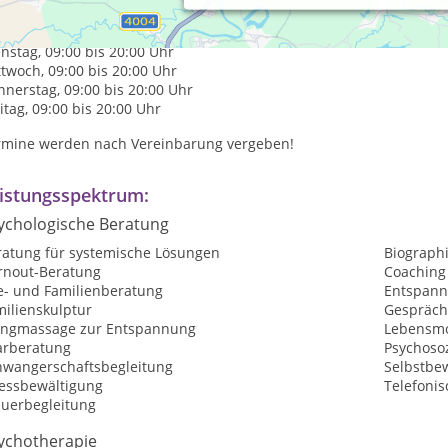
axiszeiten:
tag, 09:00 bis 20:00 Uhr
nstag, 09:00 bis 20:00 Uhr
twoch, 09:00 bis 20:00 Uhr
nerstag, 09:00 bis 20:00 Uhr
itag, 09:00 bis 20:00 Uhr
rmine werden nach Vereinbarung vergeben!
istungsspektrum:
ychologische Beratung
ratung für systemische Lösungen
Biographi
rnout-Beratung
Coaching
e- und Familienberatung
Entspan
milienskulptur
Gespräch
angmassage zur Entspannung
Lebensmo
arberatung
Psychosoz
hwangerschaftsbegleitung
Selbstbew
ressbewältigung
Telefoni
auerbegleitung
ychotherapie