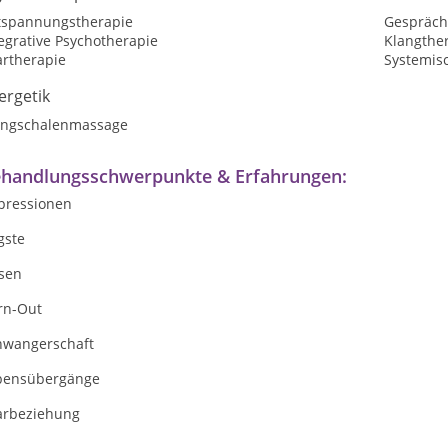
tspannungstherapie
Gespräch
egrative Psychotherapie
Klangthe
artherapie
Systemis
ergetik
angschalenmassage
handlungsschwerpunkte & Erfahrungen:
pressionen
gste
isen
rn-Out
hwangerschaft
bensübergänge
arbeziehung