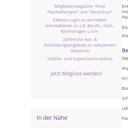
Mitgliedermagazine "Freie
En
Int
Psychotherapie" und "Paracelsus"
Pa
Exklusiv-Login zu wertvollen
Informationen zu z.B. Berufs-, Fach-,
En
Rechtsfragen u.v.m.
Kl
Zahlreiche Aus- &
Fortbildungsangebote zu reduzierten
Be
Gebühren
De
Telefon- und Supervisions-Hotline
Än
Jetzt Mitglied werden!
Kr
Bu
Sc
Le
In der Nähe
Pa