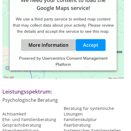
We need your consent to load the
Google Maps service!
We use a third party service to embed map content
that may collect data about your activity. Please review
the details and accept the service to see this map.
More Information
Accept
Powered by
Usercentrics Consent Management
Platform
Praxiszeiten:
Termine nach Vereinbarung
Leistungsspektrum:
Psychologische Beratung
Beratung für systemische
Achtsamkeit
Lösungen
Ehe- und Familienberatung
Familienskulptur
Gesprächsberatung
Paarberatung
Stressbewältigung
Systemisches Familienstellen