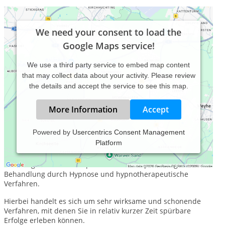
We need your consent to load the
Google Maps service!
We use a third party service to embed map content
that may collect data about your activity. Please review
the details and accept the service to see this map.
More Information
Accept
Powered by
Usercentrics Consent Management
Platform
In meiner psychologischen Praxis biete ich Ihnen
Psychotherapie nach dem Heilpraktikergesetz, psychologische
Beratung und Paartherapie. Mein Schwerpunkt liegt in der
Behandlung durch Hypnose und hypnotherapeutische
Verfahren.
Hierbei handelt es sich um sehr wirksame und schonende
Verfahren, mit denen Sie in relativ kurzer Zeit spürbare
Erfolge erleben können.