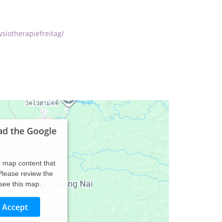
iotherapiefreitag/
ad the Google
d map content that
 Please review the
 see this map.
Accept