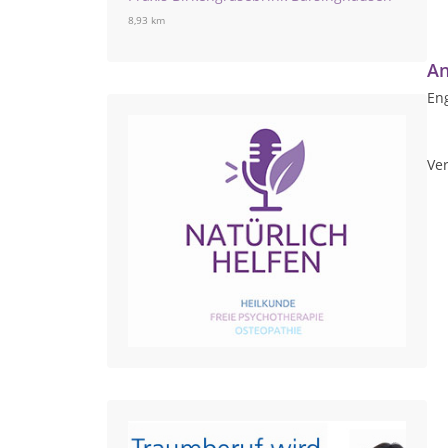
8,93 km
An
Eng
Ver