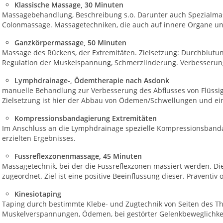
Klassische Massage, 30 Minuten
Massagebehandlung, Beschreibung s.o. Darunter auch Spezialma
Colonmassage. Massagetechniken, die auch auf innere Organe un
Ganzkörpermassage, 50 Minuten
Massage des Rückens, der Extremitäten. Zielsetzung: Durchblutu
Regulation der Muskelspannung, Schmerzlinderung. Verbesserung
Lymphdrainage-, Ödemtherapie nach Asdonk
manuelle Behandlung zur Verbesserung des Abflusses von Flüss
Zielsetzung ist hier der Abbau von Ödemen/Schwellungen und e
Kompressionsbandagierung Extremitäten
Im Anschluss an die Lymphdrainage spezielle Kompressionsband
erzielten Ergebnisses.
Fussreflexzonenmassage, 45 Minuten
Massagetechnik, bei der die Fussreflexzonen massiert werden. D
zugeordnet. Ziel ist eine positive Beeinflussung dieser. Präventi
Kinesiotaping
Taping durch bestimmte Klebe- und Zugtechnik von Seiten des 
Muskelverspannungen, Ödemen, bei gestörter Gelenkbeweglichkei