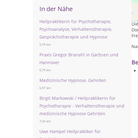
In der Nähe
Pr
Mon
Heilpraktikerin für Psychotherapie,
Die
Psychoanalyse, Verhaltenstherapie,
Don
Fre
Gesprächstherapie und Hypnose
5,79 km
Na
Praxis Gregor Branahl in Garbsen und
Be
Hannover
6,79 km
Medizinische Hypnose, Gehrden
6,97 km
Birgit Markowski / Heilpraktikerin für
Psychotherapie - Verhaltenstherapie und
medizinische Hypnose Gehrden
7,34 km
Uwe Hampel Heilpraktiker für