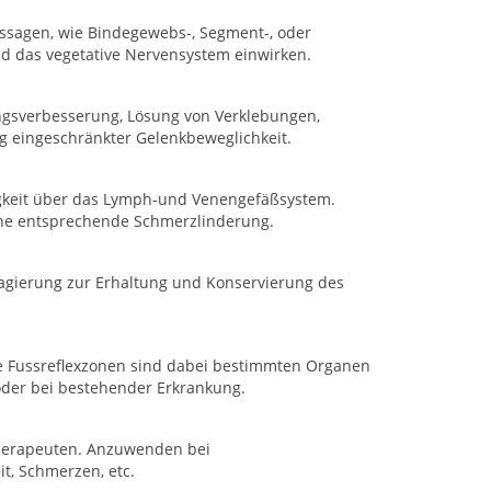
ssagen, wie Bindegewebs-, Segment-, oder
d das vegetative Nervensystem einwirken.
ngsverbesserung, Lösung von Verklebungen,
 eingeschränkter Gelenkbeweglichkeit.
igkeit über das Lymph-und Venengefäßsystem.
ine entsprechende Schmerzlinderung.
agierung zur Erhaltung und Konservierung des
ie Fussreflexzonen sind dabei bestimmten Organen
v oder bei bestehender Erkrankung.
Therapeuten. Anzuwenden bei
t, Schmerzen, etc.