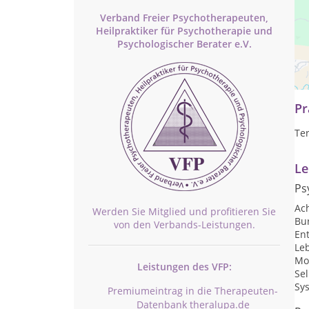
Verband Freier Psychotherapeuten,
Heilpraktiker für Psychotherapie und
Psychologischer Berater e.V.
We
Pr
Te
Le
Ps
Ac
Werden Sie Mitglied und profitieren Sie
Bu
von den Verbands-Leistungen.
En
Le
Mo
Leistungen des VFP:
Se
Sy
Premiumeintrag in die Therapeuten-
Datenbank theralupa.de