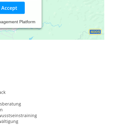
Accept
nagement Platform
ack
sberatung
on
usstseinstraining
wältigung