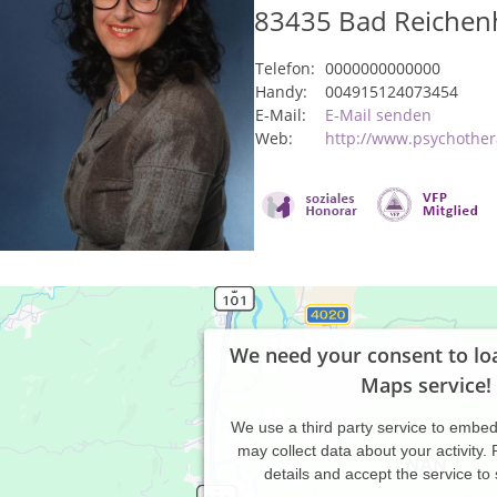
83435
Bad Reichenh
Telefon:
0000000000000
Handy:
004915124073454
E-Mail:
E-Mail senden
Web:
http://www.psychother
We need your consent to lo
Maps service!
We use a third party service to embe
may collect data about your activity.
details and accept the service to