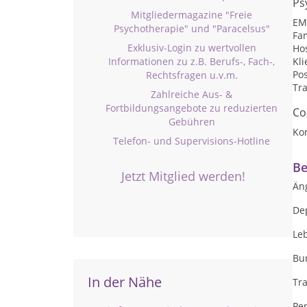
Ps
Mitgliedermagazine "Freie
EM
Psychotherapie" und "Paracelsus"
Fa
Exklusiv-Login zu wertvollen
Ho
Informationen zu z.B. Berufs-, Fach-,
Kli
Pos
Rechtsfragen u.v.m.
Tr
Zahlreiche Aus- &
Fortbildungsangebote zu reduzierten
Co
Gebühren
Ko
Telefon- und Supervisions-Hotline
Be
Jetzt Mitglied werden!
Än
De
Le
Bu
In der Nähe
Tr
Per