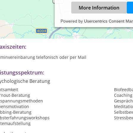
More Information
Powered by
Usercentrics Consent Ma
itere Infos entnehmen Sie bitte meiner Homepage
axiszeiten:
rminvereinbarung telefonisch oder per Mail
istungsspektrum:
ychologische Beratung
htsamkeit
Biofeedb
rnout-Beratung
Coaching
tspannungsmethoden
Gespräch
bensmotivation
Meditati
bbing-Beratung
Selbstbew
lbsterfahrungsworkshops
Stressbe
stemaufstellung