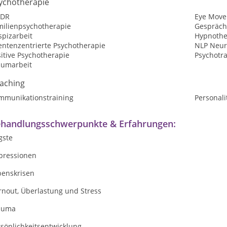
ychotherapie
DR
Eye Move
milienpsychotherapie
Gespräch
spizarbeit
Hypnothe
entenzentrierte Psychotherapie
NLP Neur
itive Psychotherapie
Psychotr
aumarbeit
aching
mmunikationstraining
Personali
handlungsschwerpunkte & Erfahrungen:
gste
pressionen
benskrisen
rnout, Überlastung und Stress
auma
sönlichkeitsentwicklung