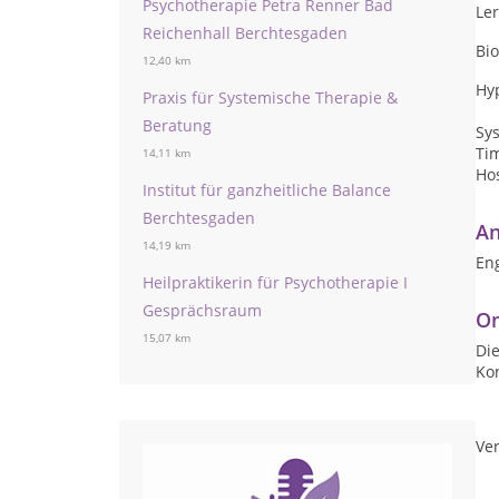
Psychotherapie Petra Renner Bad
Le
Reichenhall Berchtesgaden
Bi
12,40 km
Hy
Praxis für Systemische Therapie &
Beratung
Sy
Ti
14,11 km
Ho
Institut für ganzheitliche Balance
Berchtesgaden
An
14,19 km
Eng
Heilpraktikerin für Psychotherapie I
Gesprächsraum
On
15,07 km
Die
Ko
Ver