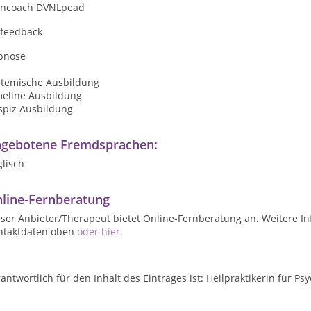
rncoach DVNLpead
ofeedback
pnose
stemische Ausbildung
meline Ausbildung
spiz Ausbildung
gebotene Fremdsprachen:
lisch
line-Fernberatung
ser Anbieter/Therapeut bietet Online-Fernberatung an. Weitere In
ntaktdaten oben
oder hier
.
antwortlich für den Inhalt des Eintrages ist: Heilpraktikerin für P