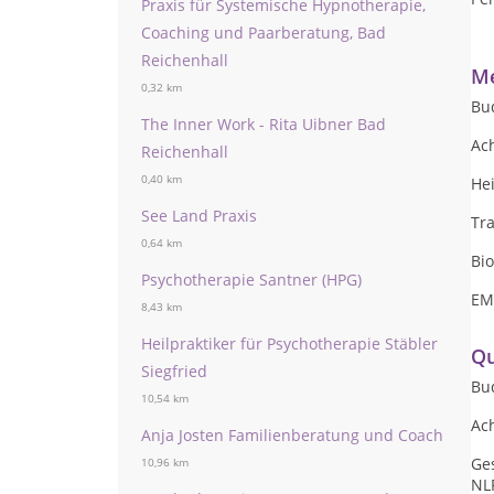
Praxis für Systemische Hypnotherapie,
Coaching und Paarberatung, Bad
Reichenhall
Me
0,32 km
Bu
The Inner Work - Rita Uibner Bad
Ac
Reichenhall
0,40 km
Hei
See Land Praxis
Tr
0,64 km
Bi
Psychotherapie Santner (HPG)
EM
8,43 km
Heilpraktiker für Psychotherapie Stäbler
Qu
Siegfried
Bu
10,54 km
Ac
Anja Josten Familienberatung und Coach
Ge
10,96 km
NLP