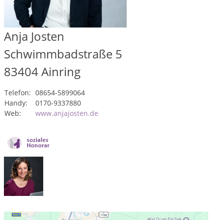
Anja Josten
Schwimmbadstraße 5
83404
Ainring
Telefon:
08654-5899064
Handy:
0170-9337880
Web:
www.anjajosten.de