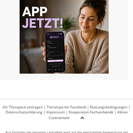
Als Therapeut eintragen
|
Theralupa bei Facebook
|
Nutzungsbedingungen
|
Datenschutzerklärung
|
Impressum
|
Kooperation Fachverbände
|
Aktion
Continentale
Aus Gründen der besseren Lesbarkeit wird auf die gleichzeitige Verwendung der