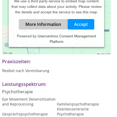
We use a third party service to embed map content
that may collect data about your activity. Please review
the details and accept the service to see this map.
More Information
Accept
Powered by
Usercentrics Consent Management
Platform
Praxisfür systemische Einzel-Paar und Familentherapie,
Kindertraumatherapie und Supervision
Praxiszeiten:
flexibel nach Vereinbarung
Leistungsspektrum:
Psychotherapie
Eye Movement Desensitization
and Reprocessing
Familienpsychotherapie
Klientenzentrierte
Gesprächspsychotherapie
Psychotherapie