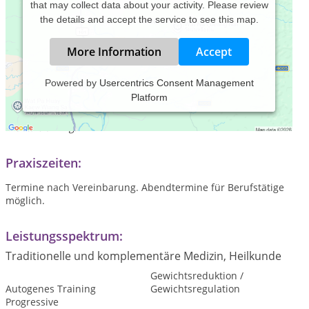
that may collect data about your activity. Please review
the details and accept the service to see this map.
More Information
Accept
Powered by
Usercentrics Consent Management
Platform
Hypnose- und Coachingpraxis mit den
Schwerpunkten Hypnose, Coaching, Stressmanagement und
Mentaltraining.
Praxiszeiten:
Termine nach Vereinbarung. Abendtermine für Berufstätige
möglich.
Leistungsspektrum:
Traditionelle und komplementäre Medizin, Heilkunde
Gewichtsreduktion /
Autogenes Training
Gewichtsregulation
Progressive