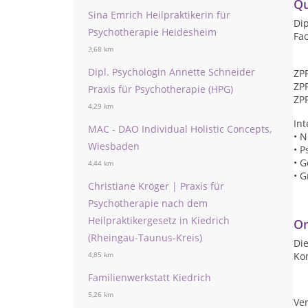
Qu
Sina Emrich Heilpraktikerin für
Di
Psychotherapie Heidesheim
Fac
3,68 km
Dipl. Psychologin Annette Schneider
ZPP
ZPP
Praxis für Psychotherapie (HPG)
ZPP
4,29 km
In
MAC - DAO Individual Holistic Concepts,
• 
Wiesbaden
• 
• 
4,44 km
• 
Christiane Kröger | Praxis für
Psychotherapie nach dem
Heilpraktikergesetz in Kiedrich
On
(Rheingau-Taunus-Kreis)
Die
Ko
4,85 km
Familienwerkstatt Kiedrich
5,26 km
Ver