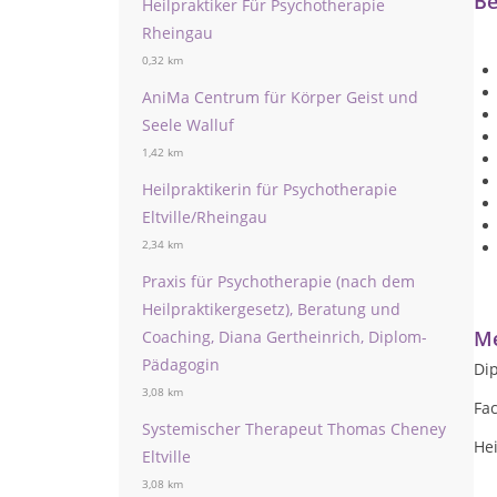
Be
Heilpraktiker Für Psychotherapie
Rheingau
0,32 km
AniMa Centrum für Körper Geist und
Seele Walluf
1,42 km
Heilpraktikerin für Psychotherapie
Eltville/Rheingau
2,34 km
Praxis für Psychotherapie (nach dem
Heilpraktikergesetz), Beratung und
Me
Coaching, Diana Gertheinrich, Diplom-
Pädagogin
Di
3,08 km
Fac
Systemischer Therapeut Thomas Cheney
Hei
Eltville
3,08 km