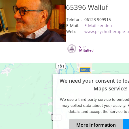
65396
Walluf
Telefon:
06123 909915
E-Mail:
E-Mail senden
Web:
www.psychotherapie-b
We need your consent to lo
Maps service!
We use a third party service to embe
may collect data about your activity.
details and accept the service to
More Information