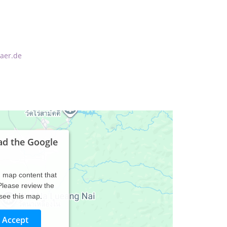
aer.de
ad the Google
d map content that
 Please review the
 see this map.
Accept