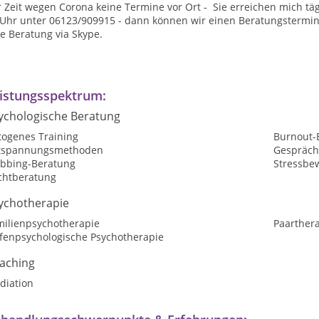
 Zeit wegen Corona keine Termine vor Ort - Sie erreichen mich täg
 Uhr unter 06123/909915 - dann können wir einen Beratungstermin 
e Beratung via Skype.
istungsspektrum:
ychologische Beratung
togenes Training
Burnout-
tspannungsmethoden
Gespräch
bbing-Beratung
Stressbe
chtberatung
ychotherapie
milienpsychotherapie
Paarther
efenpsychologische Psychotherapie
aching
diation