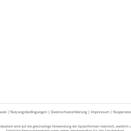
book
|
Nutzungsbedingungen
|
Datenschutzerklärung
|
Impressum
|
Kooperati
sbarkeit wird auf die gleichzeitige Verwendung der Sprachformen männlich, weiblich un
Sämtliche Personenbezeichnungen gelten gleichermaßen für alle Geschlechter.