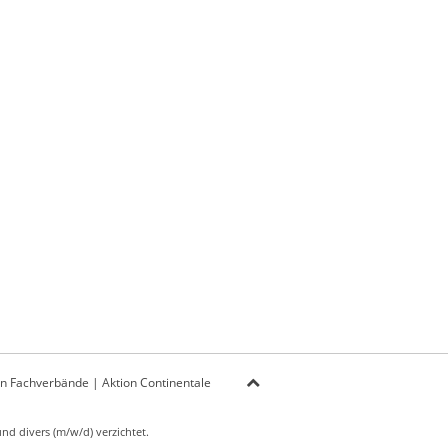
on Fachverbände
|
Aktion Continentale
d divers (m/w/d) verzichtet.