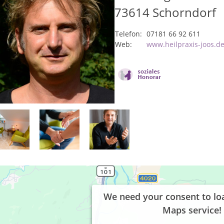
73614
Schorndorf
Telefon:
07181 66 92 611
Web:
www.heilpraxis-joos.d
We need your consent to lo
Maps service!