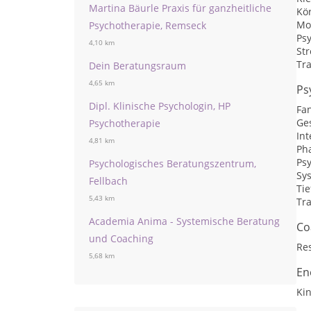
Martina Bäurle Praxis für ganzheitliche
Kö
Mo
Psychotherapie, Remseck
Psy
4,10 km
St
Tr
Dein Beratungsraum
4,65 km
Ps
Dipl. Klinische Psychologin, HP
Fan
Ges
Psychotherapie
Int
4,81 km
Ph
Ps
Psychologisches Beratungszentrum,
Sy
Fellbach
Ti
5,43 km
Tr
Academia Anima - Systemische Beratung
Co
und Coaching
Res
5,68 km
En
Kin