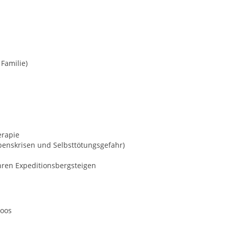
Familie)
erapie
Lebenskrisen und Selbsttötungsgefahr)
ren Expeditionsbergsteigen
Joos