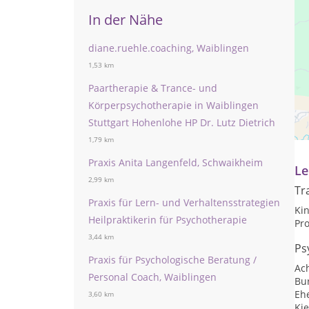
In der Nähe
diane.ruehle.coaching, Waiblingen
1,53 km
Paartherapie & Trance- und
Körperpsychotherapie in Waiblingen
Pr
Stuttgart Hohenlohe HP Dr. Lutz Dietrich
Te
1,79 km
Praxis Anita Langenfeld, Schwaikheim
Le
2,99 km
Tr
Praxis für Lern- und Verhaltensstrategien
Kin
Heilpraktikerin für Psychotherapie
Pr
3,44 km
Ps
Praxis für Psychologische Beratung /
Ac
Personal Coach, Waiblingen
Bu
Eh
3,60 km
Ki