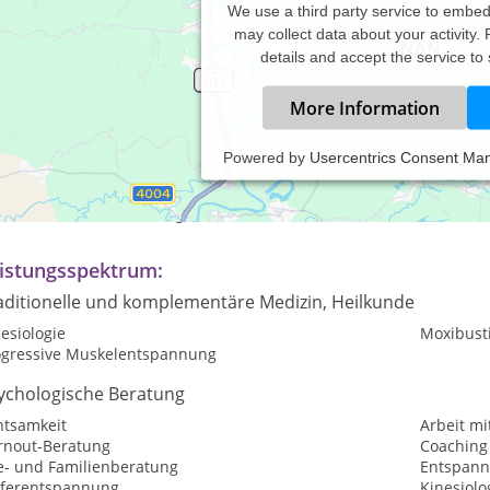
We use a third party service to embe
may collect data about your activity.
details and accept the service to
More Information
Powered by
Usercentrics Consent Ma
axiszeiten:
rmine nach Vereinbarung
istungsspektrum:
aditionelle und komplementäre Medizin, Heilkunde
esiologie
Moxibust
ogressive Muskelentspannung
ychologische Beratung
htsamkeit
Arbeit mi
rnout-Beratung
Coaching
e- und Familienberatung
Entspan
eferentspannung
Kinesiolo