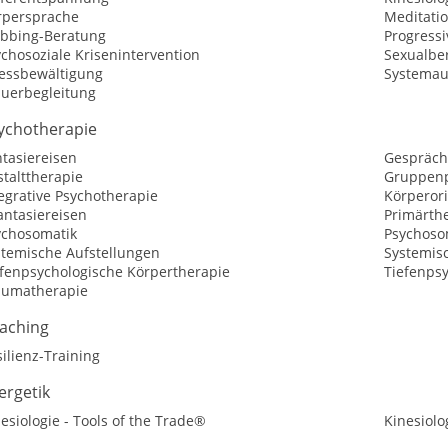
rpersprache
Meditati
bbing-Beratung
Progress
chosoziale Krisenintervention
Sexualbe
ressbewältigung
Systemau
auerbegleitung
ychotherapie
tasiereisen
Gespräch
talttherapie
Gruppenp
egrative Psychotherapie
Körperori
antasiereisen
Primärth
ychosomatik
Psychoso
stemische Aufstellungen
Systemis
efenpsychologische Körpertherapie
Tiefenps
aumatherapie
aching
ilienz-Training
ergetik
esiologie - Tools of the Trade®
Kinesiolo