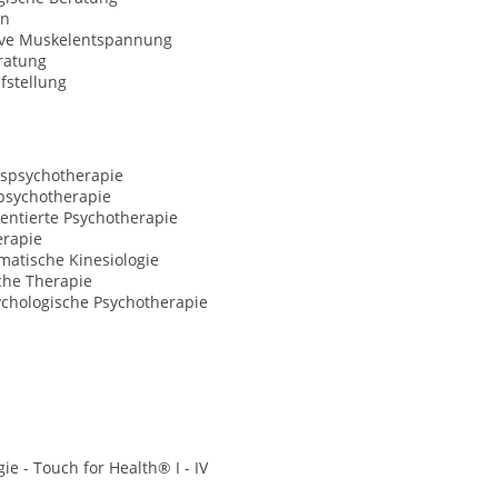
on
ive Muskelentspannung
ratung
fstellung
spsychotherapie
sychotherapie
entierte Psychotherapie
erapie
matische Kinesiologie
che Therapie
ychologische Psychotherapie
gie - Touch for Health® I - IV