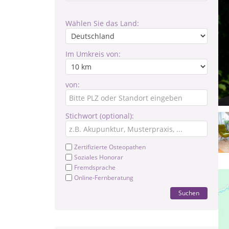
Wählen Sie das Land:
Im Umkreis von:
von:
Stichwort (optional):
Zertifizierte Osteopathen
Soziales Honorar
Fremdsprache
Online-Fernberatung
Suchen