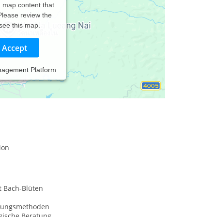
d map content that
 Please review the
 see this map.
Accept
nagement Platform
ion
t Bach-Blüten
nungsmethoden
gische Beratung