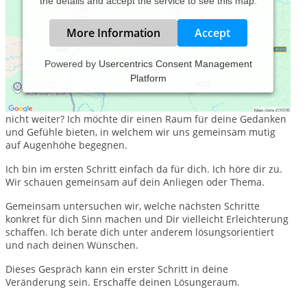
the details and accept the service to see this map.
More Information
Accept
Powered by
Usercentrics Consent Management
Platform
Gemeinsam
auf
Augenhöhe
beraten
.
Du hast eine Schwierigkeit oder ein Problem und kommst
nicht weiter? Ich möchte dir einen Raum für deine Gedanken
und Gefühle bieten, in welchem wir uns gemeinsam mutig
auf Augenhöhe begegnen.
Ich bin im ersten Schritt einfach da für dich. Ich höre dir zu.
Wir schauen gemeinsam auf dein Anliegen oder Thema.
Gemeinsam untersuchen wir, welche nächsten Schritte
konkret für dich Sinn machen und Dir vielleicht Erleichterung
schaffen. Ich berate dich unter anderem lösungsorientiert
und nach deinen Wünschen.
Dieses Gespräch kann ein erster Schritt in deine
Veränderung sein. Erschaffe deinen Lösungeraum.