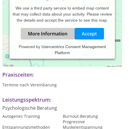
We use a third party service to embed map content
that may collect data about your activity. Please review
the details and accept the service to see this map.
More Information
Accept
Powered by
Usercentrics Consent Management
Platform
Praxis für Psychotherapie (nach dem Heilpraktikergesetz) und
Psychologische Beratung
Praxiszeiten:
Termine nach Vereinbarung
Leistungsspektrum:
Psychologische Beratung
Autogenes Training
Burnout-Beratung
Progressive
Entspannungsmethoden
Muskelentspannung