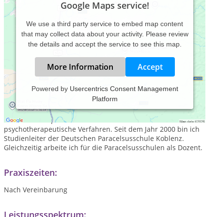
Google Maps service!
We use a third party service to embed map content
that may collect data about your activity. Please review
the details and accept the service to see this map.
More Information
Accept
Powered by
Usercentrics Consent Management
Platform
Ich bin 1957 in Koblenz geboren, Vater von zwei Kindern, war
29 Jahre Beamter im Kommunaldienst, Dipl. Verw-Wirt FH und
seit 1999 Heilkpraktiker für Naturheilverfahren und
psychotherapeutische Verfahren. Seit dem Jahr 2000 bin ich
Studienleiter der Deutschen Paracelsusschule Koblenz.
Gleichzeitig arbeite ich für die Paracelsusschulen als Dozent.
Praxiszeiten:
Nach Vereinbarung
Leistungsspektrum: