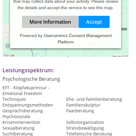
that may collect data about your activity. Please review
the details and accept the service to see this map.
More Information
Accept
Powered by
Usercentrics Consent Management
Platform
Praxiszeiten:
nach telefonischer Vereinbarung
Leistungsspektrum:
Psychologische Beratung
EFT - Klopfakupressur -
Emotional Freedom
Techniques
Ehe- und Familienberatung
Entspannungsmethoden
Familienskulptur
Gesprächsberatung
Paarberatung
Psychosoziale
Krisenintervention
Selbstorganisation
Sexualberatung
Stressbewältigung
Suchtberatung
Telefonische Beratung