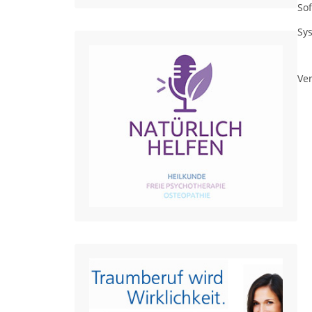
So
Sy
Ver