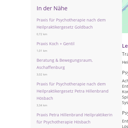
In der Nähe
Praxis für Psychotherapie nach dem
Pr
Heilpraktikergesetz Goldbach
Te
0,72 km
Praxis Koch + Gentil
Le
1,01 km
Tr
Beratung & Bewegungsraum,
He
Aschaffenburg
Ps
3,02 km
Ac
Praxis für Psychotherapie nach dem
En
Heilpraktikergesetz Petra Hillenbrand
Ko
Sp
Hösbach
Sy
3,34 km
Ps
Praxis Petra Hillenbrand Heilpraktikerin
En
für Psychotherapie Hösbach
Lö