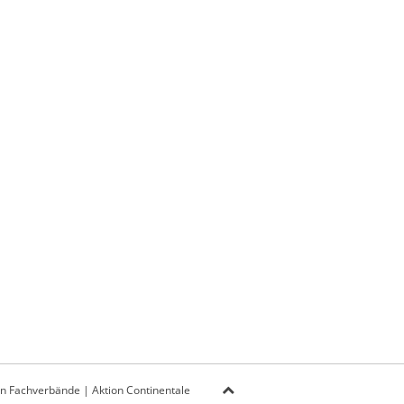
on Fachverbände
|
Aktion Continentale