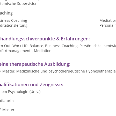
stemische Supervision
aching
siness Coaching
Mediatio
ditationsleitung
Personali
handlungsschwerpunkte & Erfahrungen:
n Out, Work Life Balance, Business Coaching, Persönlichkeitsentw
nfliktmanagement - Mediation
ine therapeutische Ausbildung:
P Master, Medizinische und psychotherpeutische Hypnosetherapie
alifikationen und Zeugnisse:
lom Psychologin (Univ.)
diatorin
P Master