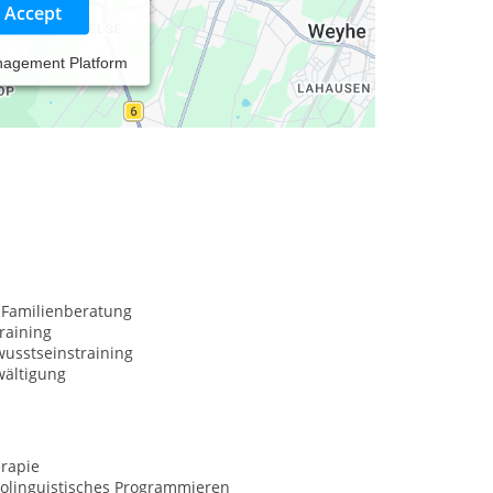
Accept
nagement Platform
 Familienberatung
raining
usstseinstraining
wältigung
rapie
olinguistisches Programmieren