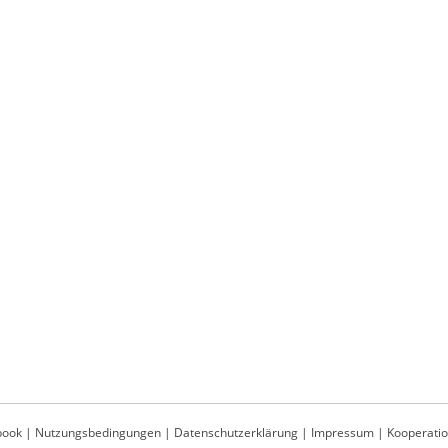
book
|
Nutzungsbedingungen
|
Datenschutzerklärung
|
Impressum
|
Kooperati