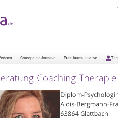
Podcast
Osteopathie-Initiative
Praktikums-Initiative
The
eratung-Coaching-Therapie
Diplom-Psychologin 
Alois-Bergmann-Fra
63864
Glattbach