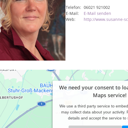
Telefon:
06021 921002
E-Mail:
E-Mail senden
Web:
http://www.susanne-sc
We need your consent to lo
Maps service!
We use a third party service to embe
may collect data about your activity.
details and accept the service to