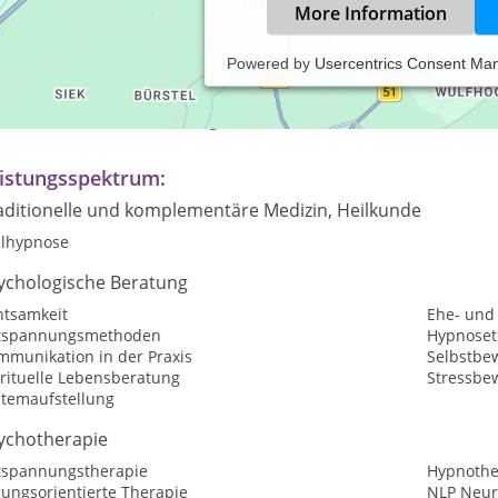
More Information
Powered by
Usercentrics Consent Ma
axiszeiten:
rmine nur nach Vereinbarung
istungsspektrum:
aditionelle und komplementäre Medizin, Heilkunde
ilhypnose
ychologische Beratung
htsamkeit
Ehe- und
tspannungsmethoden
Hypnoset
mmunikation in der Praxis
Selbstbew
irituelle Lebensberatung
Stressbe
stemaufstellung
ychotherapie
tspannungstherapie
Hypnothe
sungsorientierte Therapie
NLP Neur