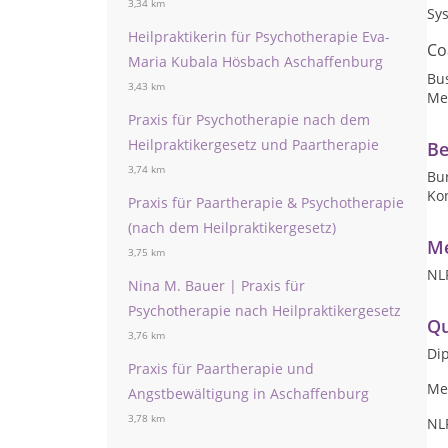
3,34 km
Sy
Heilpraktikerin für Psychotherapie Eva-
Co
Maria Kubala Hösbach Aschaffenburg
Bu
3,43 km
Me
Praxis für Psychotherapie nach dem
Heilpraktikergesetz und Paartherapie
Be
3,74 km
Bur
Ko
Praxis für Paartherapie & Psychotherapie
(nach dem Heilpraktikergesetz)
Me
3,75 km
NL
Nina M. Bauer | Praxis für
Psychotherapie nach Heilpraktikergesetz
Qu
3,76 km
Dip
Praxis für Paartherapie und
Me
Angstbewältigung in Aschaffenburg
3,78 km
NL