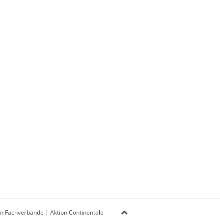
on Fachverbände
|
Aktion Continentale