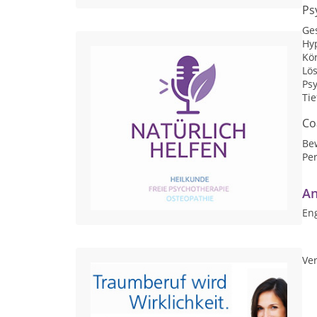
Ps
Ge
Hy
Kör
Lö
Ps
Ti
Co
Be
Per
An
Eng
Ver