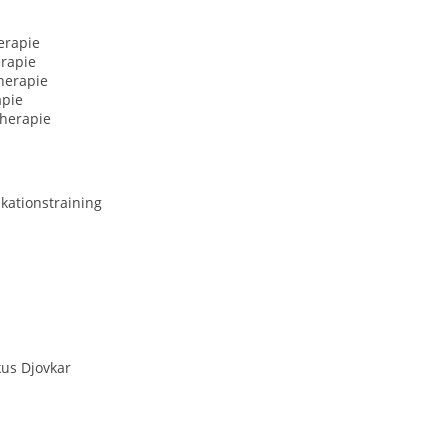
erapie
rapie
herapie
apie
herapie
ationstraining
kus Djovkar