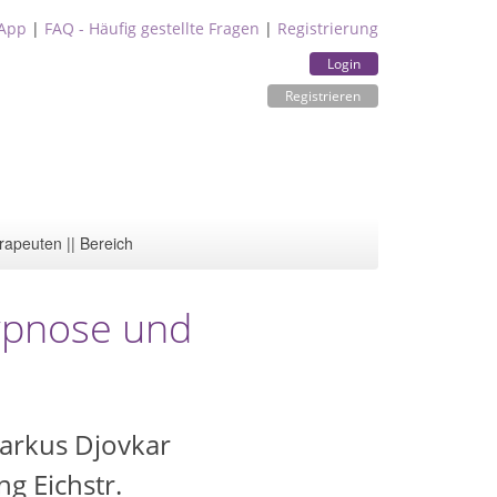
App
|
FAQ - Häufig gestellte Fragen
|
Registrierung
Login
Registrieren
rapeuten || Bereich
Hypnose und
Markus Djovkar
ng Eichstr.