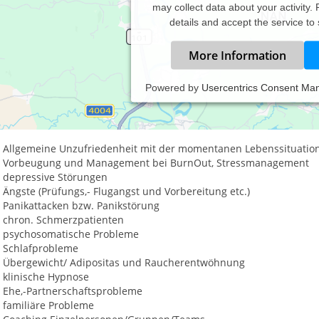
may collect data about your activity.
details and accept the service to
More Information
Powered by
Usercentrics Consent Ma
rzlich Willkommen!
 Angebot meiner Praxis richtet sich an alle Interessenten mit fol
Allgemeine Unzufriedenheit mit der momentanen Lebenssituatio
Vorbeugung und Management bei BurnOut, Stressmanagement
depressive Störungen
Ängste (Prüfungs,- Flugangst und Vorbereitung etc.)
Panikattacken bzw. Panikstörung
chron. Schmerzpatienten
psychosomatische Probleme
Schlafprobleme
Übergewicht/ Adipositas und Raucherentwöhnung
klinische Hypnose
Ehe,-Partnerschaftsprobleme
familiäre Probleme