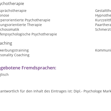
ychotherapie
sprächstherapie
Gestaltth
pnose
Hypnothe
perorientierte Psychotherapie
Kurzzeitt
sungsorientierte Therapie
Paarther
ychosomatik
Schmerzt
efenpsychologische Psychotherapie
aching
werbungstraining
Kommunik
sonality Coaching
gebotene Fremdsprachen:
lisch
antwortlich für den Inhalt des Eintrages ist: Dipl.- Psychologe Mar