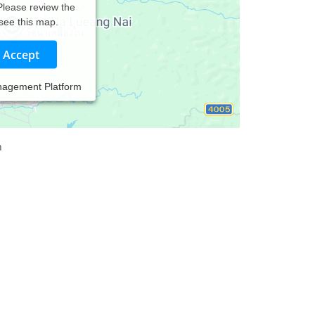
 Please review the
 see this map.
Accept
nagement Platform
genden Anliegen:
n