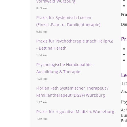
Vormwald Würzburg
0,69 km
Fr
Praxis für Systemisch Loesen
Dan
(Einzel-,Paar- u. Familientherapie)
0,85 km
Pr
Praxis für Psychotherapie (nach HeilprG)
- Bettina Hereth
1,04 km
Psychologische Homöopathie -
Ausbildung & Therapie
Le
1,08 km
Tr
Florian Fath Systemischer Therapeut /
An
Familientherapeut (DGSF) Würzburg
Ps
1,17 km
Ac
Praxis für regulative Medizin, Wuerzburg
Bu
1,19 km
En