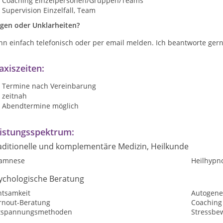
Coaching Einzelpersonen/Gruppen/Teams
Supervision Einzelfall, Team
agen oder Unklarheiten?
n einfach telefonisch oder per email melden. Ich beantworte gern
axiszeiten:
Termine nach Vereinbarung
zeitnah
Abendtermine möglich
istungsspektrum:
aditionelle und komplementäre Medizin, Heilkunde
amnese
Heilhypn
ychologische Beratung
htsamkeit
Autogene
rnout-Beratung
Coaching
tspannungsmethoden
Stressbe