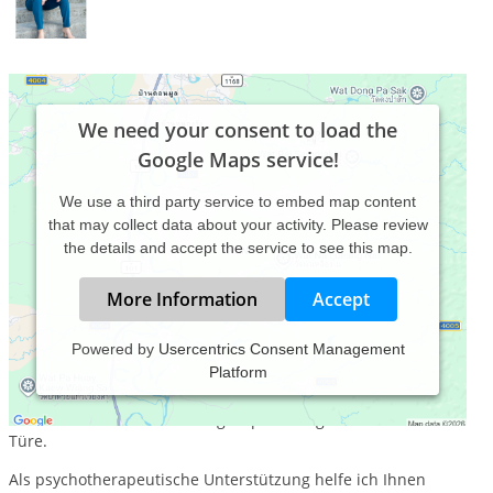
We need your consent to load the
Google Maps service!
We use a third party service to embed map content
that may collect data about your activity. Please review
the details and accept the service to see this map.
More Information
Accept
Powered by
Usercentrics Consent Management
Platform
Meine Praxis befindet sich nur ca. 10 Gehminuten vom
Hauptbahnhof entfernt. Öffentliche Parkplätze sowie die
Straßenbahnhaltestelle "Wagnerplatz" liegen direkt vor der
Türe.
Als psychotherapeutische Unterstützung helfe ich Ihnen