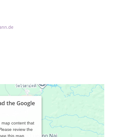
ann.de
ad the Google
d map content that
 Please review the
 see this map.