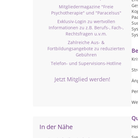
Ge
Mitgliedermagazine "Freie
Kog
Psychotherapie" und "Paracelsus"
Pa
Exklusiv-Login zu wertvollen
Su
Informationen zu z.B. Berufs-, Fach-,
Sy
Rechtsfragen u.v.m.
Sy
Zahlreiche Aus- &
Fortbildungsangebote zu reduzierten
Be
Gebühren
Kri
Telefon- und Supervisions-Hotline
Str
Jetzt Mitglied werden!
Än
Pe
We
Qu
In der Nähe
Hei
Sy