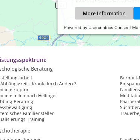
More Information
Powered by
Usercentrics Consent Ma
axiszeiten:
rmine erfolgen nach gemeinsamer Absprache
istungsspektrum:
ychologische Beratung
stellungsarbeit
Burnout-
-Abhängigkeit - Krank durch Andere?
Entspan
milienskulptur
Familiens
ilienstellen nach Hellinger
Meditati
bbing-Beratung
Paarbera
ressbewältigung
Suchtber
temisches Familienstellen
Trauerbe
ualisierungs-Training
ychotherapie
tspannungstherapie
Familien