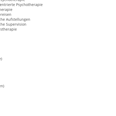
entrierte Psychotherapie
herapie
ereisen
che Aufstellungen
che Supervision
nstherapie
e)
en)