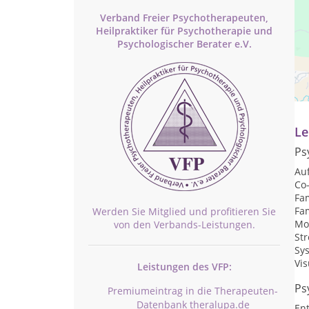
Verband Freier Psychotherapeuten,
Heilpraktiker für Psychotherapie und
Psychologischer Berater e.V.
Pr
Te
Le
Ps
Auf
Co
Fa
Fam
Werden Sie Mitglied und profitieren Sie
Mo
von den Verbands-Leistungen.
St
Sys
Vis
Leistungen des VFP:
Ps
Premiumeintrag in die Therapeuten-
Datenbank theralupa.de
En