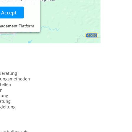
Accept
nagement Platform
Beratung
nungsmethoden
tellen
on
tung
atung
gleitung
psychotherapie