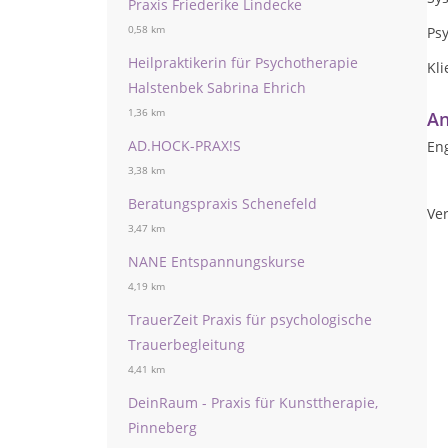
Praxis Friederike Lindecke
0,58 km
Ps
Heilpraktikerin für Psychotherapie
Kl
Halstenbek Sabrina Ehrich
1,36 km
An
AD.HOCK-PRAX!S
Eng
3,38 km
Beratungspraxis Schenefeld
Ve
3,47 km
NANE Entspannungskurse
4,19 km
TrauerZeit Praxis für psychologische
Trauerbegleitung
4,41 km
DeinRaum - Praxis für Kunsttherapie,
Pinneberg