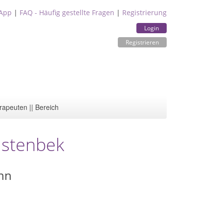
App
|
FAQ - Häufig gestellte Fragen
|
Registrierung
Login
Registrieren
rapeuten || Bereich
lstenbek
nn