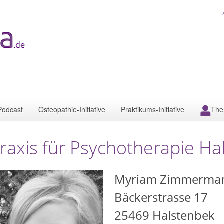
Podcast
Osteopathie-Initiative
Praktikums-Initiative
The
raxis für Psychotherapie Ha
Myriam Zimmerma
Bäckerstrasse 17
25469
Halstenbek