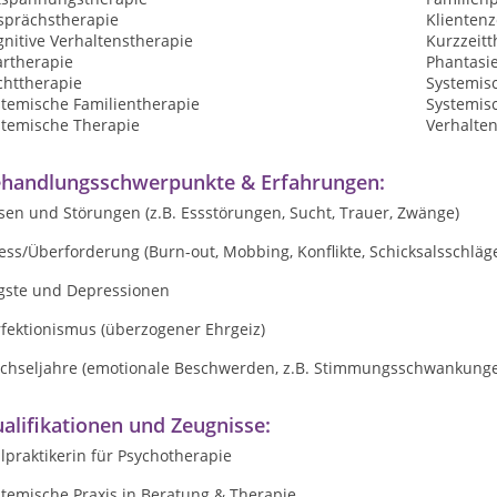
sprächstherapie
Klientenz
nitive Verhaltenstherapie
Kurzzeitt
artherapie
Phantasi
chttherapie
Systemis
stemische Familientherapie
Systemis
stemische Therapie
Verhalte
handlungsschwerpunkte & Erfahrungen:
sen und Störungen (z.B. Essstörungen, Sucht, Trauer, Zwänge)
ess/Überforderung (Burn-out, Mobbing, Konflikte, Schicksalsschläg
gste und Depressionen
rfektionismus (überzogener Ehrgeiz)
chseljahre (emotionale Beschwerden, z.B. Stimmungsschwankung
alifikationen und Zeugnisse:
lpraktikerin für Psychotherapie
stemische Praxis in Beratung & Therapie