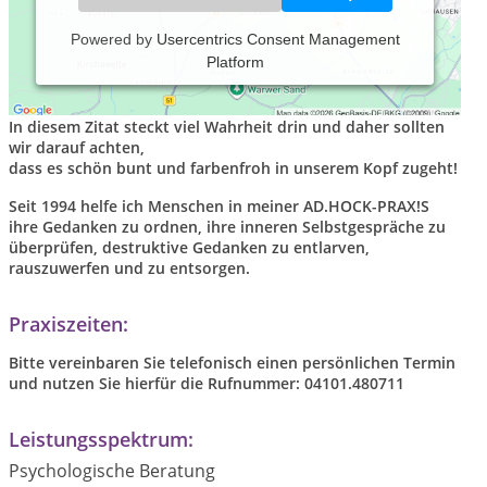
Powered by
Usercentrics Consent Management
Platform
“Auf Dauer nimmt die Seele die Farbe der Gedanken an.“
(Marc Aurel)
In diesem Zitat steckt viel Wahrheit drin und daher sollten
wir darauf achten,
dass es schön bunt und farbenfroh in unserem Kopf zugeht!
Seit 1994 helfe ich Menschen in meiner AD.HOCK-PRAX!S
ihre Gedanken zu ordnen, ihre inneren Selbstgespräche zu
überprüfen, destruktive Gedanken zu entlarven,
rauszuwerfen und zu entsorgen.
Praxiszeiten:
Bitte vereinbaren Sie telefonisch einen persönlichen Termin
und nutzen Sie hierfür die Rufnummer: 04101.480711
Leistungsspektrum:
Psychologische Beratung