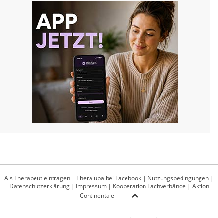
Als Therapeut eintragen
|
Theralupa bei Facebook
|
Nutzungsbedingungen
|
Datenschutzerklärung
|
Impressum
|
Kooperation Fachverbände
|
Aktion
Continentale