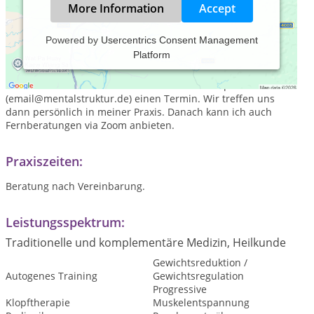
More Information
Accept
Powered by
Usercentrics Consent Management
Platform
Sie können sich in meiner Praxis psychologisch beraten
lassen, wenn Sie emotionale oder zwischenmenschliche
Probleme haben. Bitte vereinbaren Sie hierzu per Email
(email@mentalstruktur.de) einen Termin. Wir treffen uns
dann persönlich in meiner Praxis. Danach kann ich auch
Fernberatungen via Zoom anbieten.
Praxiszeiten:
Beratung nach Vereinbarung.
Leistungsspektrum:
Traditionelle und komplementäre Medizin, Heilkunde
Gewichtsreduktion /
Autogenes Training
Gewichtsregulation
Progressive
Klopftherapie
Muskelentspannung