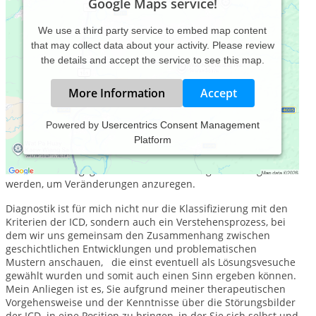
Google Maps service!
We use a third party service to embed map content
that may collect data about your activity. Please review
the details and accept the service to see this map.
More Information
Accept
Powered by
Usercentrics Consent Management
Platform
Ich biete Ihnen in meiner humanistisch und systemisch
geprägten Privatpraxis Einzel-, Paar-und Familientherapie,
wobei erfahrungsgemäß nicht viele Sitzungen benötigt
werden, um Veränderungen anzuregen.
Diagnostik ist für mich nicht nur die Klassifizierung mit den
Kriterien der ICD, sondern auch ein Verstehensprozess, bei
dem wir uns gemeinsam den Zusammenhang zwischen
geschichtlichen Entwicklungen und problematischen
Mustern anschauen, die einst eventuell als Lösungsvesuche
gewählt wurden und somit auch einen Sinn ergeben können.
Mein Anliegen ist es, Sie aufgrund meiner therapeutischen
Vorgehensweise und der Kenntnisse über die Störungsbilder
der ICD in eine Position zu bringen, in der Sie sich selbst und