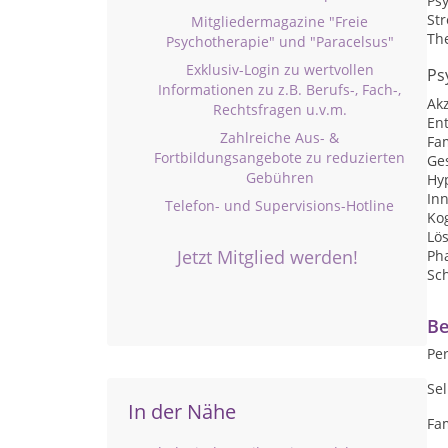
Ps
St
Mitgliedermagazine "Freie
Th
Psychotherapie" und "Paracelsus"
Exklusiv-Login zu wertvollen
Ps
Informationen zu z.B. Berufs-, Fach-,
Ak
Rechtsfragen u.v.m.
En
Zahlreiche Aus- &
Fa
Fortbildungsangebote zu reduzierten
Ge
Gebühren
Hy
Inn
Telefon- und Supervisions-Hotline
Kog
Lö
Jetzt Mitglied werden!
Ph
Sc
Be
Per
Se
In der Nähe
Fa