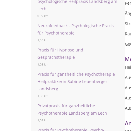
psychologische Heilpraxis Landsberg am
Per
Lech
Än
0,99 km
Str
Neurofeedback - Psychologische Praxis
für Psychotherapie
Ra
1,05 km
Ge
Praxis für Hypnose und
Gesprächstherapie
Me
1,05 km
Hei
Praxis für ganzheitliche Psychotherapie
Au
Heilpraktikerin Sabine Leuenberger
Au
Landsberg
1,06 km
Au
Privatpraxis für ganzheitliche
Au
Psychotherapie Landsberg am Lech
1,08 km
An
Praxis für Psychotherapie, Psycho-