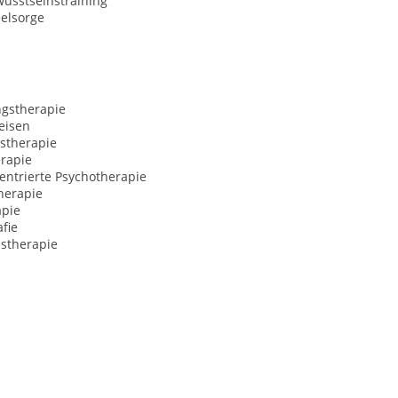
usstseinstraining
eelsorge
ngstherapie
eisen
stherapie
rapie
entrierte Psychotherapie
herapie
apie
fie
nstherapie