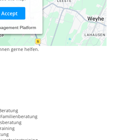
Accept
nagement Platform
rägt und manchmal nur etwas Hilfe und
hnen gerne helfen.
Beratung
 Familienberatung
sberatung
raining
tung