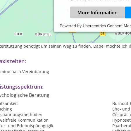
More Information
Powered by
Usercentrics Consent Ma
rzlich Willkommen!
 bin überzeugt, dass jeder Mensch seine Lösung bereits in sich t
terstützung benötigt um seinen Weg zu finden. Dabei möchte ich I
axiszeiten:
rmine nach Vereinbarung
istungsspektrum:
ychologische Beratung
htsamkeit
Burnout-
aching
Ehe- und
tspannungsmethoden
Gespräch
waltfreie Kommunikation
Hypnoset
tur- und Erlebnispädagogik
Paarbera