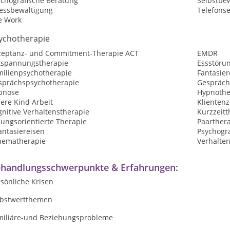
ychografische Beratung
Selbstbew
ressbewältigung
Telefons
e Work
ychotherapie
zeptanz- und Commitment-Therapie ACT
EMDR
tspannungstherapie
Essstöru
milienpsychotherapie
Fantasier
sprächspsychotherapie
Gespräch
pnose
Hypnothe
ere Kind Arbeit
Klientenz
nitive Verhaltenstherapie
Kurzzeitt
sungsorientierte Therapie
Paarther
antasiereisen
Psychogra
hematherapie
Verhalte
handlungsschwerpunkte & Erfahrungen:
sönliche Krisen
lbstwertthemen
miliäre-und Beziehungsprobleme