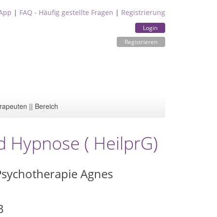
App
|
FAQ - Häufig gestellte Fragen
|
Registrierung
Login
Registrieren
rapeuten || Bereich
d Hypnose ( HeilprG)
 Psychotherapie Agnes
3