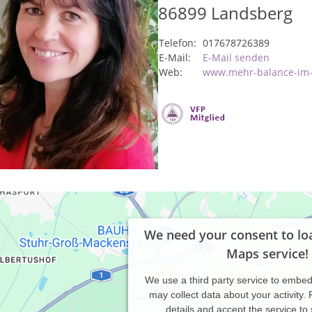
86899
Landsberg
Telefon:
017678726389
E-Mail:
E-Mail senden
Web:
www.mehr-balance-im-
We need your consent to lo
Maps service!
We use a third party service to embe
may collect data about your activity.
details and accept the service to