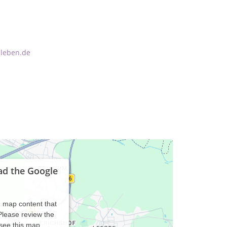
leben.de
ad the Google
d map content that
 Please review the
 see this map.