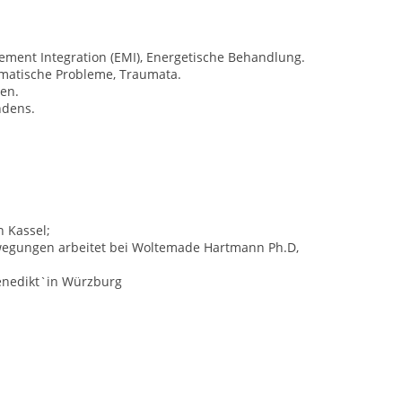
ment Integration (EMI), Energetische Behandlung.
matische Probleme, Traumata.
gen.
ndens.
 Kassel;
wegungen arbeitet bei Woltemade Hartmann Ph.D,
enedikt`in Würzburg