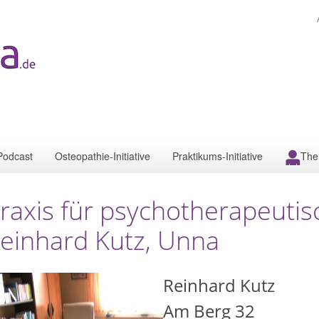
Podcast
Osteopathie-Initiative
Praktikums-Initiative
The
raxis für psychotherapeuti
einhard Kutz, Unna
Reinhard Kutz
Am Berg 32