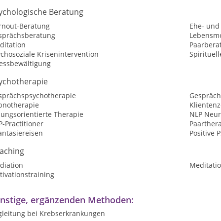
ychologische Beratung
rnout-Beratung
Ehe- und
sprächsberatung
Lebensmo
ditation
Paarbera
chosoziale Krisenintervention
Spirituel
ressbewältigung
ychotherapie
sprächspsychotherapie
Gespräch
pnotherapie
Klientenz
sungsorientierte Therapie
NLP Neur
-Practitioner
Paarther
antasiereisen
Positive 
aching
diation
Meditatio
ivationstraining
nstige, ergänzenden Methoden:
gleitung bei Krebserkrankungen