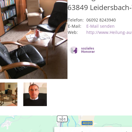
63849
Leidersbach
Telefon:
06092 8243940
E-Mail:
E-Mail senden
Web:
http://www.Heilung-aus