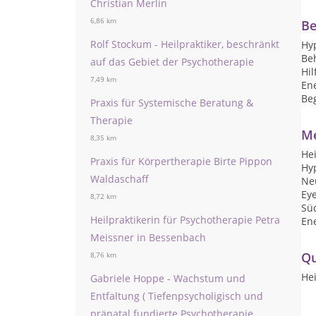
Christian Merlin
6,86 km
Be
Rolf Stockum - Heilpraktiker, beschränkt
Hy
Be
auf das Gebiet der Psychotherapie
Hil
7,49 km
En
Be
Praxis für Systemische Beratung &
Therapie
Me
8,35 km
Hei
Praxis für Körpertherapie Birte Pippon
Hy
Waldaschaff
Neu
Ey
8,72 km
Sü
Heilpraktikerin für Psychotherapie Petra
En
Meissner in Bessenbach
Qu
8,76 km
Hei
Gabriele Hoppe - Wachstum und
Entfaltung ( Tiefenpsycholigisch und
pränatal fundierte Psychotherapie ,