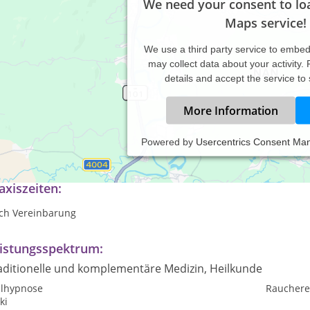
We need your consent to lo
Maps service!
We use a third party service to embe
may collect data about your activity.
details and accept the service to
More Information
Powered by
Usercentrics Consent Ma
lpraktiker für Psychotherapie
axiszeiten:
ch Vereinbarung
istungsspektrum:
aditionelle und komplementäre Medizin, Heilkunde
ilhypnose
Raucher
ki