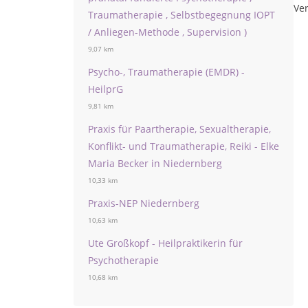
Ver
Traumatherapie , Selbstbegegnung IOPT
/ Anliegen-Methode , Supervision )
9,07 km
Psycho-, Traumatherapie (EMDR) -
HeilprG
9,81 km
Praxis für Paartherapie, Sexualtherapie,
Konflikt- und Traumatherapie, Reiki - Elke
Maria Becker in Niedernberg
10,33 km
Praxis-NEP Niedernberg
10,63 km
Ute Großkopf - Heilpraktikerin für
Psychotherapie
10,68 km