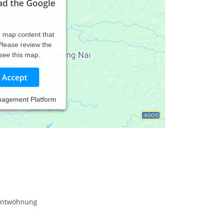
ad the Google
d map content that
 Please review the
 see this map.
Accept
nagement Platform
entwöhnung