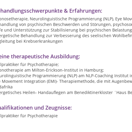
handlungsschwerpunkte & Erfahrungen:
pnosetherapie, Neurolinguistische Programmierung (NLP), Eye Move
handlung von psychischen Beschwerden und Störungen, psychoso
fe und Unterstützung zur Stabilisierung bei psychischen Belastun
ergetische Behandlung zur Verbesserung des seelischen Wohlbefi
gleitung bei Krebserkrankungen
ine therapeutische Ausbildung:
lpraktiker für Psychotherapie;
pnotherapie am Milton-Erickson-Institut in Hamburg;
rolinguistische Programmierung (NLP) am NLP-Coaching Institut in
e Movement Integration (EMI)- Therapiemethode, die mit Augenbe
dafrika
ergetisches Heilen- Handauflegen am Benediktinerkloster ´Haus B
alifikationen und Zeugnisse:
lpraktiker für Psychotherapie