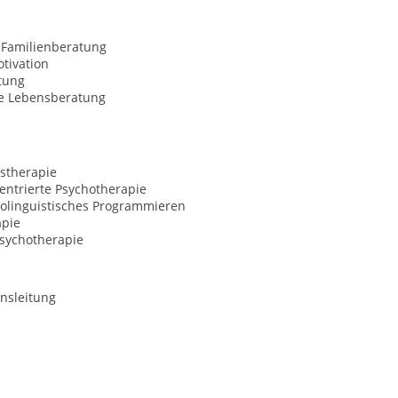
 Familienberatung
tivation
tung
le Lebensberatung
stherapie
entrierte Psychotherapie
olinguistisches Programmieren
apie
Psychotherapie
nsleitung