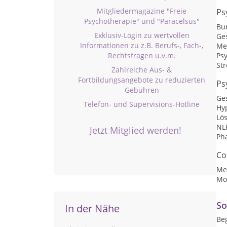
Mitgliedermagazine "Freie
Ps
Psychotherapie" und "Paracelsus"
Bu
Exklusiv-Login zu wertvollen
Ge
Informationen zu z.B. Berufs-, Fach-,
Me
Rechtsfragen u.v.m.
Psy
St
Zahlreiche Aus- &
Fortbildungsangebote zu reduzierten
Ps
Gebühren
Ge
Telefon- und Supervisions-Hotline
Hy
Lö
NLP
Jetzt Mitglied werden!
Ph
Co
Me
Mot
So
In der Nähe
Be