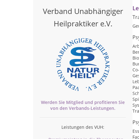
Le
Verband Unabhängiger
Tr
Heilpraktiker e.V.
Ge
Ps
Arb
Be
Bi
Bu
Co
Ge
Le
Pa
Sc
Sp
Werden Sie Mitglied und profitieren Sie
Sy
von den
Verbands-
Leistungen.
Tr
Ps
Leistungen des VUH:
Es
Fa