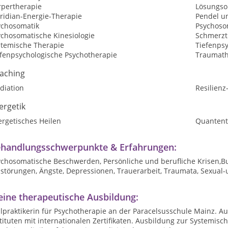
rpertherapie
Lösungsor
ridian-Energie-Therapie
Pendel u
ychosomatik
Psychoso
ychosomatische Kinesiologie
Schmerzt
stemische Therapie
Tiefenps
efenpsychologische Psychotherapie
Traumath
aching
diation
Resilienz
ergetik
ergetisches Heilen
Quantent
handlungsschwerpunkte & Erfahrungen:
ychosomatische Beschwerden, Persönliche und berufliche Krisen,
störungen, Ängste, Depressionen, Trauerarbeit, Traumata, Sexual-
ine therapeutische Ausbildung:
lpraktikerin für Psychotherapie an der Paracelsusschule Mainz. A
tituten mit internationalen Zertifikaten. Ausbildung zur Systemisc