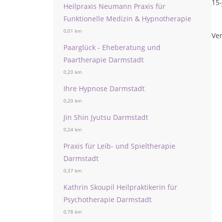
15-
Heilpraxis Neumann Praxis für
Funktionelle Medizin & Hypnotherapie
0,01 km
Ver
Paarglück - Eheberatung und
Paartherapie Darmstadt
0,20 km
Ihre Hypnose Darmstadt
0,20 km
Jin Shin Jyutsu Darmstadt
0,24 km
Praxis für Leib- und Spieltherapie
Darmstadt
0,37 km
Kathrin Skoupil Heilpraktikerin für
Psychotherapie Darmstadt
0,78 km