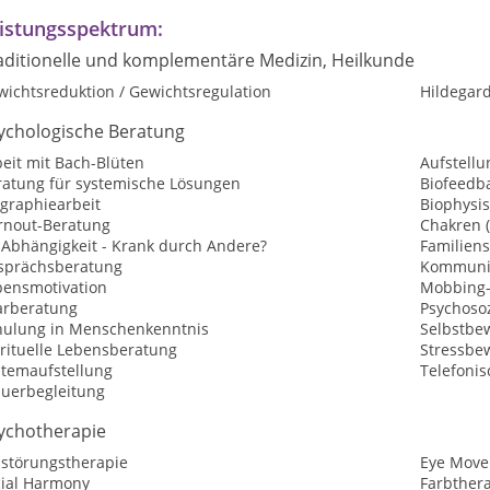
istungsspektrum:
aditionelle und komplementäre Medizin, Heilkunde
wichtsreduktion / Gewichtsregulation
Hildegar
ychologische Beratung
eit mit Bach-Blüten
Aufstellu
ratung für systemische Lösungen
Biofeedb
ographiearbeit
Biophysis
rnout-Beratung
Chakren 
-Abhängigkeit - Krank durch Andere?
Familiens
sprächsberatung
Kommunik
bensmotivation
Mobbing-
arberatung
Psychosoz
hulung in Menschenkenntnis
Selbstbew
irituelle Lebensberatung
Stressbe
stemaufstellung
Telefoni
auerbegleitung
ychotherapie
sstörungstherapie
Eye Move
cial Harmony
Farbther