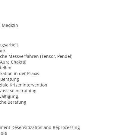
d Medizin
ngsarbeit
ack
che Messverfahren (Tensor, Pendel)
(Aura Chakra)
tellen
ation in der Praxis
Beratung
iale Krisenintervention
usstseinstraining
wältigung
sche Beratung
ment Desensitization and Reprocessing
apie