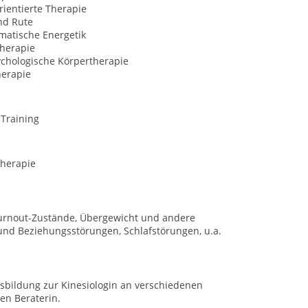
ientierte Therapie
nd Rute
matische Energetik
herapie
ychologische Körpertherapie
erapie
-Training
herapie
Burnout-Zustände, Übergewicht und andere
und Beziehungsstörungen, Schlafstörungen, u.a.
usbildung zur Kinesiologin an verschiedenen
hen Beraterin.