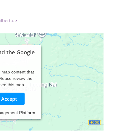
lbert.de
ad the Google
d map content that
 Please review the
 see this map.
Accept
nagement Platform