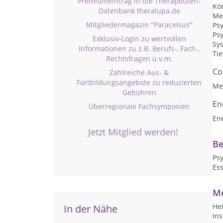
Premiumeintrag in die Therapeuten-
Kö
Datenbank theralupa.de
Me
Mitgliedermagazin "Paracelsus"
Ps
Ps
Exklusiv-Login zu wertvollen
Sy
Informationen zu z.B. Berufs-, Fach-,
Ti
Rechtsfragen u.v.m.
Co
Zahlreiche Aus- &
Fortbildungsangebote zu reduzierten
Me
Gebühren
En
Überregionale Fachsymposien
En
Jetzt Mitglied werden!
Be
Ps
Ess
Me
Hei
In der Nähe
Ins