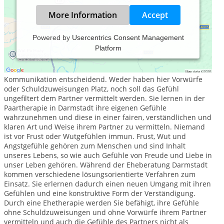
More Information
Accept
Powered by
Usercentrics Consent Management
Platform
Sie werden bei Paarglück gemeinsam ihre Probleme angehen,
ihre Wünsche und Bedürfnisse erkennen und diese dem
Partner verständlich kommunizieren. Dabei ist die Form der
Kommunikation entscheidend. Weder haben hier Vorwürfe
oder Schuldzuweisungen Platz, noch soll das Gefühl
ungefiltert dem Partner vermittelt werden. Sie lernen in der
Paartherapie in Darmstadt ihre eigenen Gefühle
wahrzunehmen und diese in einer fairen, verständlichen und
klaren Art und Weise ihrem Partner zu vermitteln. Niemand
ist vor Frust oder Wutgefühlen immun. Frust, Wut und
Angstgefühle gehören zum Menschen und sind Inhalt
unseres Lebens, so wie auch Gefühle von Freude und Liebe in
unser Leben gehören. Während der Eheberatung Darmstadt
kommen verschiedene lösungsorientierte Verfahren zum
Einsatz. Sie erlernen dadurch einen neuen Umgang mit ihren
Gefühlen und eine konstruktive Form der Verständigung.
Durch eine Ehetherapie werden Sie befähigt, ihre Gefühle
ohne Schuldzuweisungen und ohne Vorwürfe ihrem Partner
vermitteln und auch die Gefühle des Partners nicht als