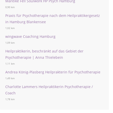
Mareike Fell Soulwork HP Psych Hamburg
0,90 km
Praxis für Psychotherapie nach dem Heilpraktikergesetz
in Hamburg Blankensee
1,02 km
wingwave Coaching Hamburg
1,09 km
Heilpraktikerin, beschränkt auf das Gebiet der
Psychotherapie | Anna Thielebein
1,11 km
Andrea König-Plasberg Heilprakterin für Psychotherapie
1,49 km
Charlotte Lammers Heilpraktikerin Psychotherapie /
Coach
1,78 km