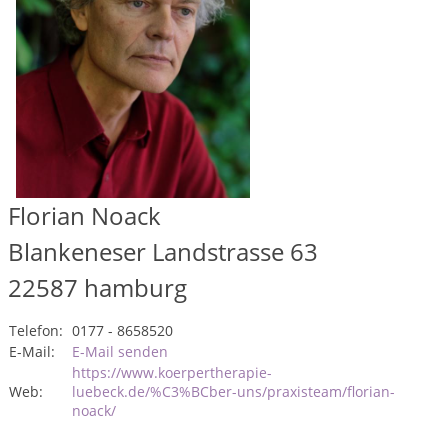
Florian Noack
Blankeneser Landstrasse 63
22587
hamburg
Telefon:
0177 - 8658520
E-Mail:
E-Mail senden
https://www.koerpertherapie-
Web:
luebeck.de/%C3%BCber-uns/praxisteam/florian-
noack/