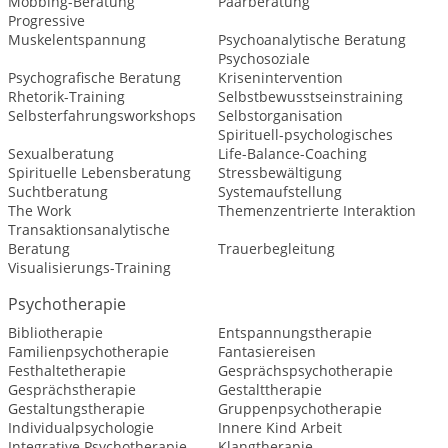
Mobbing-Beratung
Paarberatung
Progressive
Muskelentspannung
Psychoanalytische Beratung
Psychosoziale
Psychografische Beratung
Krisenintervention
Rhetorik-Training
Selbstbewusstseinstraining
Selbsterfahrungsworkshops
Selbstorganisation
Spirituell-psychologisches
Sexualberatung
Life-Balance-Coaching
Spirituelle Lebensberatung
Stressbewältigung
Suchtberatung
Systemaufstellung
The Work
Themenzentrierte Interaktion
Transaktionsanalytische
Beratung
Trauerbegleitung
Visualisierungs-Training
Psychotherapie
Bibliotherapie
Entspannungstherapie
Familienpsychotherapie
Fantasiereisen
Festhaltetherapie
Gesprächspsychotherapie
Gesprächstherapie
Gestalttherapie
Gestaltungstherapie
Gruppenpsychotherapie
Individualpsychologie
Innere Kind Arbeit
Integrative Psychotherapie
Klangtherapie