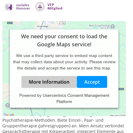
We need your consent to load the
Google Maps service!
We use a third party service to embed map content
that may collect data about your activity. Please review
the details and accept the service to see this map.
More Information
Accept
Powered by
Usercentrics Consent Management
Platform
Jahrgang 1962. 10-jährige Ausbildung in psychodynamischer
und körperorientierter Psychotherapie (Lübeck, Bettina und
Heiner Max Alberti), regelmäßige Fortbildungen in diverse
Psychotherapie-Methoden. Biete Einzel-, Paar- und
Gruppentherapie (Jahresgruppen) an. Mein Ansatz verbindet
Gesprächstherapie mit Körperarbeit, integriert Elemente aus